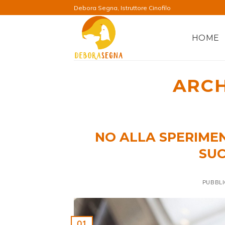
Salta
Debora Segna, Istruttore Cinofilo
ai
contenuti
HOME
ARCH
NO ALLA SPERIME
SUC
PUBBLI
01