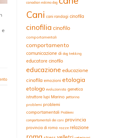
cane
canadian eskimo dog
Cani
n
cinofila
cani randagi
cinofilia
cinofilo
 e
comportamentali
comportamento
comunicazione
di
dog trekking
educatore cinofilo
educazione
educazione
etologia
ento
cinofila
emozioni
etologo
genetica
evoluzionista
Marino
istruttore
lupi
pettorina
problemi
problemi
comportamentali
Problemi
provincia
comportamentali dei cani
relazione
provincia di roma
razze
roma
velletri
stress
veterinari