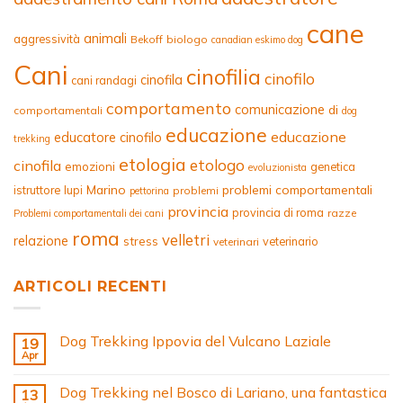
cane
animali
aggressività
Bekoff
biologo
canadian eskimo dog
Cani
cinofilia
cinofilo
cinofila
cani randagi
comportamento
comunicazione
di
comportamentali
dog
educazione
educazione
educatore cinofilo
trekking
etologia
etologo
cinofila
emozioni
genetica
evoluzionista
Marino
problemi comportamentali
istruttore
lupi
problemi
pettorina
provincia
provincia di roma
razze
Problemi comportamentali dei cani
roma
velletri
relazione
stress
veterinario
veterinari
ARTICOLI RECENTI
Dog Trekking Ippovia del Vulcano Laziale
19
Apr
Dog Trekking nel Bosco di Lariano, una fantastica
13