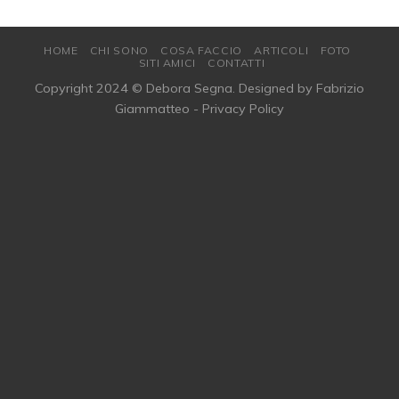
HOME
CHI SONO
COSA FACCIO
ARTICOLI
FOTO
SITI AMICI
CONTATTI
Copyright 2024 © Debora Segna. Designed by
Fabrizio
Giammatteo
-
Privacy Policy