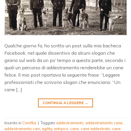
Qualche giorno fa, ho scritto un post sulla mia bacheca
Facebook, nel quale dissentivo da alcuni slogan che
girano sul web da un po’ tempo a questa parte, secondo i
quali un percorso di addestramento renderebbe un cane
felice. Il mio post riportava la seguente frase: “Leggere
professionisti che scrivono slogan che enunciano: “Un
cane […]
CONTINUA A LEGGERE
→
Inserito in
Cinofilia
|
Taggato
addestramento
,
addestramento cane
,
addestramento cani
,
agility
,
antrpico
,
cane
,
cane addestrato
,
cane