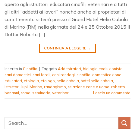
aperto agli istruttori, educatori cinofili, veterinari e a tutti
gli altri “addetti ai lavori” nonché anche ai proprietari di
cani. L’evento si terrà presso il Grand Hotel Helio Cabala
di Marino (RM) nella giornate del 24 e 25 Ottobre 2015 Il
Dottor Roberto […]
CONTINUA A LEGGERE
→
Inserito in
Cinofilia
|
Taggato
Addestratori
,
biologia evoluzionista
,
cani domestici
,
cani ferali
,
cani randagi
,
cinofilia
,
domesticazione
,
educatori
,
etologia
,
etologo
,
helio cabala
,
hotel helio cabala
,
istruttori
,
lupi
,
Marino
,
randagismo
,
relazione cane e uomo
,
roberto
bonanni
,
roma
,
seminario
,
veterinari
Lascia un commento