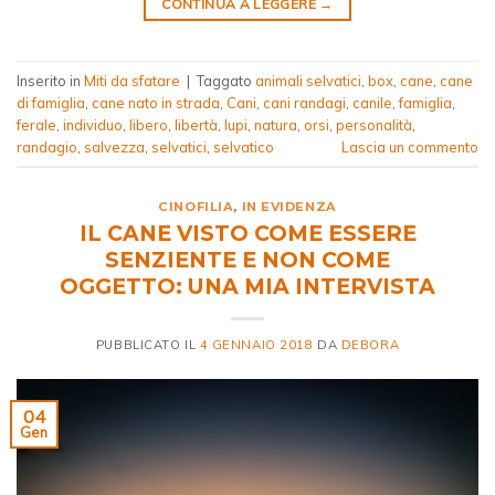
CONTINUA A LEGGERE
→
Inserito in
Miti da sfatare
|
Taggato
animali selvatici
,
box
,
cane
,
cane
di famiglia
,
cane nato in strada
,
Cani
,
cani randagi
,
canile
,
famiglia
,
ferale
,
individuo
,
libero
,
libertà
,
lupi
,
natura
,
orsi
,
personalità
,
randagio
,
salvezza
,
selvatici
,
selvatico
Lascia un commento
CINOFILIA
,
IN EVIDENZA
IL CANE VISTO COME ESSERE
SENZIENTE E NON COME
OGGETTO: UNA MIA INTERVISTA
PUBBLICATO IL
4 GENNAIO 2018
DA
DEBORA
04
Gen