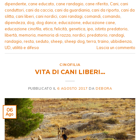
dipendente
,
cane educato
,
cane randagio
,
cane riferito
,
Cani
,
cani
conduttori
,
cani da caccia
,
cani da guardiania
,
cani da riporto
,
cani da
slitta
,
cani liberi
,
cani nordici
,
cani randagi
,
comandi
,
comando
,
dipendeza
,
dog
,
dog dance
,
educazione
,
educazione cane
,
educazione cinofila
,
etica
,
felicità
,
genetica
,
ipo
,
istinto predatorio
,
libertà
,
memoria
,
memoria di razza
,
nordici
,
predatorio
,
randagi
,
randagio
,
resta
,
seduto
,
sheep
,
sheep dog
,
terra
,
traino
,
ubbidienza
,
UD
,
utilità e difesa
Lascia un commento
CINOFILIA
VITA DI CANI LIBERI…
PUBBLICATO IL
6 AGOSTO 2017
DA
DEBORA
06
Ago