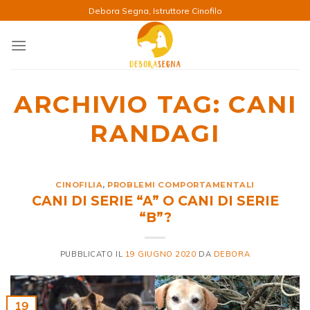
Salta
Debora Segna, Istruttore Cinofilo
ai
contenuti
ARCHIVIO TAG:
CANI
RANDAGI
CINOFILIA
,
PROBLEMI COMPORTAMENTALI
CANI DI SERIE “A” O CANI DI SERIE
“B”?
PUBBLICATO IL
19 GIUGNO 2020
DA
DEBORA
19