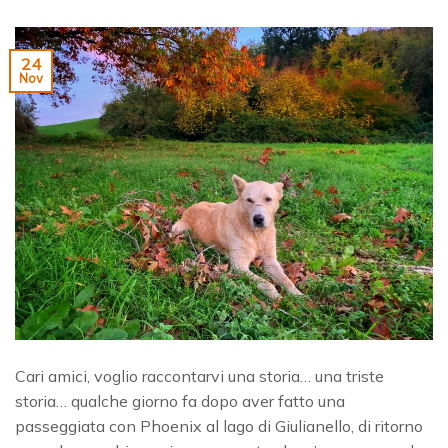
24
Nov
Cari amici, voglio raccontarvi una storia… una triste
storia… qualche giorno fa dopo aver fatto una
passeggiata con Phoenix al lago di Giulianello, di ritorno