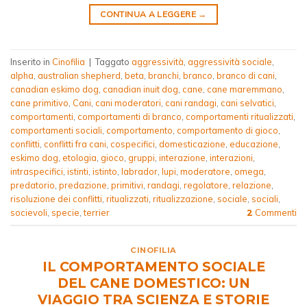
CONTINUA A LEGGERE
→
Inserito in
Cinofilia
|
Taggato
aggressività
,
aggressività sociale
,
alpha
,
australian shepherd
,
beta
,
branchi
,
branco
,
branco di cani
,
canadian eskimo dog
,
canadian inuit dog
,
cane
,
cane maremmano
,
cane primitivo
,
Cani
,
cani moderatori
,
cani randagi
,
cani selvatici
,
comportamenti
,
comportamenti di branco
,
comportamenti ritualizzati
,
comportamenti sociali
,
comportamento
,
comportamento di gioco
,
conflitti
,
conflitti fra cani
,
cospecifici
,
domesticazione
,
educazione
,
eskimo dog
,
etologia
,
gioco
,
gruppi
,
interazione
,
interazioni
,
intraspecifici
,
istinti
,
istinto
,
labrador
,
lupi
,
moderatore
,
omega
,
predatorio
,
predazione
,
primitivi
,
randagi
,
regolatore
,
relazione
,
risoluzione dei conflitti
,
ritualizzati
,
ritualizzazione
,
sociale
,
sociali
,
socievoli
,
specie
,
terrier
Commenti
2
CINOFILIA
IL COMPORTAMENTO SOCIALE
DEL CANE DOMESTICO: UN
VIAGGIO TRA SCIENZA E STORIE