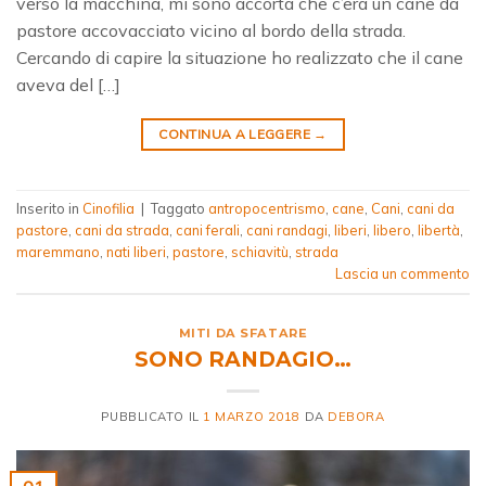
verso la macchina, mi sono accorta che c’era un cane da
pastore accovacciato vicino al bordo della strada.
Cercando di capire la situazione ho realizzato che il cane
aveva del […]
CONTINUA A LEGGERE
→
Inserito in
Cinofilia
|
Taggato
antropocentrismo
,
cane
,
Cani
,
cani da
pastore
,
cani da strada
,
cani ferali
,
cani randagi
,
liberi
,
libero
,
libertà
,
maremmano
,
nati liberi
,
pastore
,
schiavitù
,
strada
Lascia un commento
MITI DA SFATARE
SONO RANDAGIO…
PUBBLICATO IL
1 MARZO 2018
DA
DEBORA