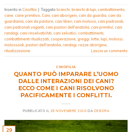
Inserito in
Cinofilia
|
Taggato
branchi
,
branchi di lupi
,
cambattimento
,
cane
,
cane primitivo
,
Cani
,
cani aborigeni
,
cani da guardia
,
cani da
guardiania
,
cani da pastore
,
cani liberi
,
cani molossi
,
cani padronali
,
cani padronali vaganti
,
cani pastori dell'anatolia
,
cani primitivi
,
cani
randagi
,
cani rinselvatichiti
,
cani selvatici
,
combattimenti
,
combattimenti ritualizzati
,
cooperazione
,
greggi
,
lotte
,
lupi
,
molossi
,
molossoidi
,
pastori dell'anatolia
,
randagi
,
razze aborigine
,
ritualizzazione
Lascia un commento
CINOFILIA
QUANTO PUÒ IMPARARE L’UOMO
DALLE INTERAZIONI DEI CANI?
ECCO COME I CANI RISOLVONO
PACIFICAMENTE I CONFLITTI.
PUBBLICATO IL
29 NOVEMBRE 2016
DA
DEBORA
29