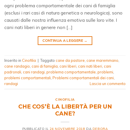
ogni problema comportamentale dei cani di famiglia
(esclusi i rari casi di natura genetica o neurologica), sono
causati dalle nostra influenza emotiva sulle loro vite. I
cani nati liberi in genere non […]
CONTINUA A LEGGERE
→
Inserito in
Cinofilia
|
Taggato
cane da pastore
,
cane maremmano
,
cane randagio
,
cani di famiglia
,
cani liberi
,
cani nati liberi
,
cani
padronali
,
cani randagi
,
problema comportamentale
,
problemi
,
problemi comportamentali
,
Problemi comportamentali dei cani
,
randagi
Lascia un commento
CINOFILIA
CHE COS’È LA LIBERTÀ PER UN
CANE?
PUBBLICATO IL
24 NOVEMBRE 2018
DA
DEBORA