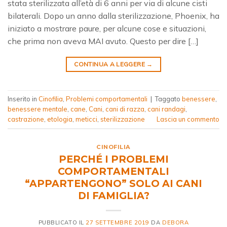
stata sterilizzata all’età di 6 anni per via di alcune cisti
bilaterali. Dopo un anno dalla sterilizzazione, Phoenix, ha
iniziato a mostrare paure, per alcune cose e situazioni,
che prima non aveva MAI avuto. Questo per dire […]
CONTINUA A LEGGERE
→
Inserito in
Cinofilia
,
Problemi comportamentali
|
Taggato
benessere
,
benessere mentale
,
cane
,
Cani
,
cani di razza
,
cani randagi
,
castrazione
,
etologia
,
meticci
,
sterilizzazione
Lascia un commento
CINOFILIA
PERCHÉ I PROBLEMI
COMPORTAMENTALI
“APPARTENGONO” SOLO AI CANI
DI FAMIGLIA?
PUBBLICATO IL
27 SETTEMBRE 2019
DA
DEBORA