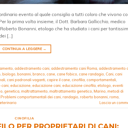
aordinario evento al quale consiglio a tutti coloro che vivono c
 Per la prima volta insieme, il Dott. Barbara Gallicchio, medico
 Roberto Bonanni, etologo che ha studiato i cani per tantissi
ei […]
CONTINUA A LEGGERE
→
ramento
,
addestramento cani
,
addestramento cani Roma
,
addestramento c
o
,
biologo
,
bonanni
,
branco
,
cane
,
cane fobico
,
cane randagio
,
Cani
,
cani
ali
,
cani padronali vaganti
,
capire il cane
,
cinofilia
,
comportamentali
,
 cani
,
educazione
,
educazione cani
,
educazione cinofila
,
etologo
,
eventi
io
,
genetica
,
maltrattamento
,
maltrattamento genetico
,
Marino
,
metodi di
,
Problemi comportamentali dei cani
,
randagio
,
roberto bonanni
,
roma
,
eterinario
Lascia un comm
CINOFILIA
ILO PER PROPRIETARI DI CANI: