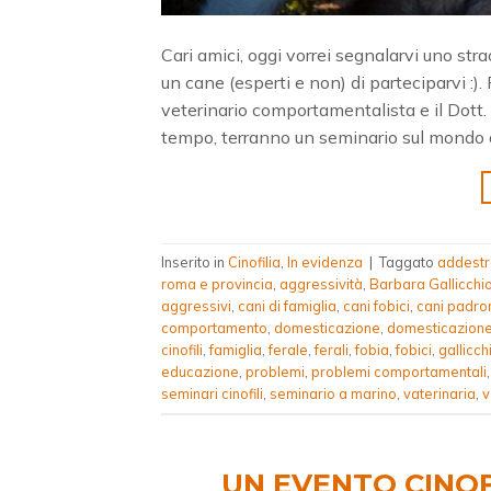
Cari amici, oggi vorrei segnalarvi uno str
un cane (esperti e non) di parteciparvi :).
veterinario comportamentalista e il Dott.
tempo, terranno un seminario sul mondo d
Inserito in
Cinofilia
,
In evidenza
|
Taggato
addest
roma e provincia
,
aggressività
,
Barbara Gallicchi
aggressivi
,
cani di famiglia
,
cani fobici
,
cani padron
comportamento
,
domesticazione
,
domesticazione
cinofili
,
famiglia
,
ferale
,
ferali
,
fobia
,
fobici
,
gallicch
educazione
,
problemi
,
problemi comportamentali
seminari cinofili
,
seminario a marino
,
vaterinaria
,
v
UN EVENTO CINOF