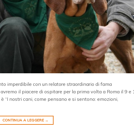
nto imperdibile con un relatore straordinario di fama
 avremo il piacere di ospitare per la prima volta a Roma il 9 e
o è “I nostri cani, come pensano e si sentono: emozioni,
CONTINUA A LEGGERE
→