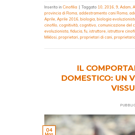
Inserito in
Cinofilia
|
Taggato
10
,
2016
,
9
,
Adam
,
A
provincia di Roma
,
addestramento cani Roma
,
ad
Aprile
,
Aprile 2016
,
biologia
,
biologia evoluzionist
cinofilo
,
cognitività
,
cognitivo
,
comunicazione del 
evoluzionista
,
fiducia
,
fu
,
istruttore
,
istruttore cinofi
Miklosi
,
proprietari
,
proprietari di cani
,
proprietari
IL COMPORTA
DOMESTICO: UN V
VISS
PUBBLI
04
Mag