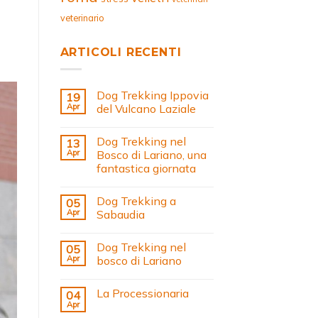
veterinario
ARTICOLI RECENTI
Dog Trekking Ippovia
19
Apr
del Vulcano Laziale
Dog Trekking nel
13
Apr
Bosco di Lariano, una
fantastica giornata
Dog Trekking a
05
Apr
Sabaudia
Dog Trekking nel
05
Apr
bosco di Lariano
La Processionaria
04
Apr