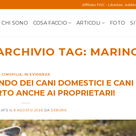
Affiliato FISC - Libertas. Adde
CHI SONO
COSA FACCIO
ARTICOLI
FOTO
SI
ARCHIVIO TAG:
MARIN
CINOFILIA
,
IN EVIDENZA
DO DEI CANI DOMESTICI E CANI
TO ANCHE AI PROPRIETARI!
CATO IL
8 AGOSTO 2016
DA
DEBORA