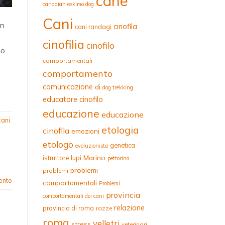
cane
canadian eskimo dog
Cani
on
cinofila
cani randagi
cinofilia
cinofilo
mo
comportamentali
comportamento
comunicazione
di
dog trekking
educatore cinofilo
educazione
educazione
ani
etologia
cinofila
emozioni
etologo
genetica
evoluzionista
Marino
istruttore
lupi
pettorina
problemi
problemi
ento
comportamentali
Problemi
provincia
comportamentali dei cani
relazione
provincia di roma
razze
roma
velletri
stress
veterinari