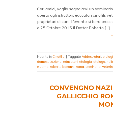
Cari amici, voglio segnalarvi un seminari
aperto agli istruttori, educatori cinofili, ve
proprietari di cani. L’evento si terrà pre
e 25 Ottobre 2015 Il Dottor Roberto […]
Inserito in
Cinofilia
|
Taggato
Addestratori
,
biolog
domesticazione
,
educatori
,
etologia
,
etologo
,
heli
e uomo
,
roberto bonanni
,
roma
,
seminario
,
veterin
CONVENGNO NAZI
GALLICCHIO ROM
MON