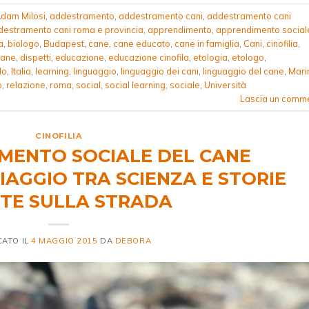
dam Milosi
,
addestramento
,
addestramento cani
,
addestramento cani
destramento cani roma e provincia
,
apprendimento
,
apprendimento social
a
,
biologo
,
Budapest
,
cane
,
cane educato
,
cane in famiglia
,
Cani
,
cinofilia
,
cane
,
dispetti
,
educazione
,
educazione cinofila
,
etologia
,
etologo
,
lo
,
Italia
,
learning
,
linguaggio
,
linguaggio dei cani
,
linguaggio del cane
,
Mari
o
,
relazione
,
roma
,
social
,
social learning
,
sociale
,
Università
Lascia un comm
CINOFILIA
MENTO SOCIALE DEL CANE
IAGGIO TRA SCIENZA E STORIE
UTE SULLA STRADA
CATO IL
4 MAGGIO 2015
DA
DEBORA