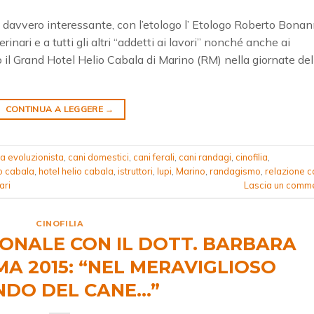
o davvero interessante, con l’etologo l’ Etologo Roberto Bonan
terinari e a tutti gli altri “addetti ai lavori” nonché anche ai
sso il Grand Hotel Helio Cabala di Marino (RM) nella giornate de
CONTINUA A LEGGERE
→
ia evoluzionista
,
cani domestici
,
cani ferali
,
cani randagi
,
cinofilia
,
o cabala
,
hotel helio cabala
,
istruttori
,
lupi
,
Marino
,
randagismo
,
relazione 
ari
Lascia un comm
CINOFILIA
ONALE CON IL DOTT. BARBARA
A 2015: “NEL MERAVIGLIOSO
DO DEL CANE…”