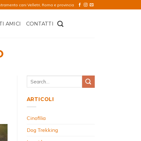
stramento cani Velletri, Roma e provincia
TI AMICI
CONTATTI
O
ARTICOLI
Cinofilia
Dog Trekking