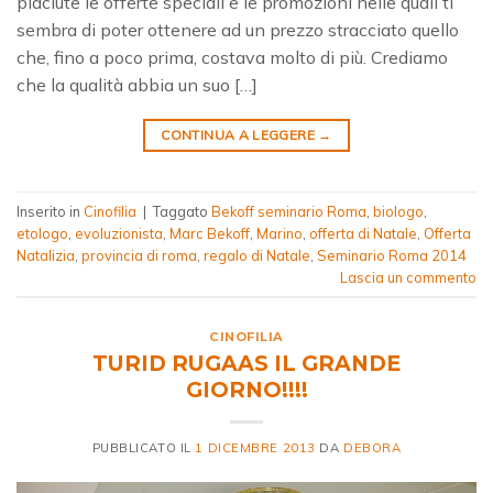
piaciute le offerte speciali e le promozioni nelle quali ti
sembra di poter ottenere ad un prezzo stracciato quello
che, fino a poco prima, costava molto di più. Crediamo
che la qualità abbia un suo […]
CONTINUA A LEGGERE
→
Inserito in
Cinofilia
|
Taggato
Bekoff seminario Roma
,
biologo
,
etologo
,
evoluzionista
,
Marc Bekoff
,
Marino
,
offerta di Natale
,
Offerta
Natalizia
,
provincia di roma
,
regalo di Natale
,
Seminario Roma 2014
Lascia un commento
CINOFILIA
TURID RUGAAS IL GRANDE
GIORNO!!!!
PUBBLICATO IL
1 DICEMBRE 2013
DA
DEBORA