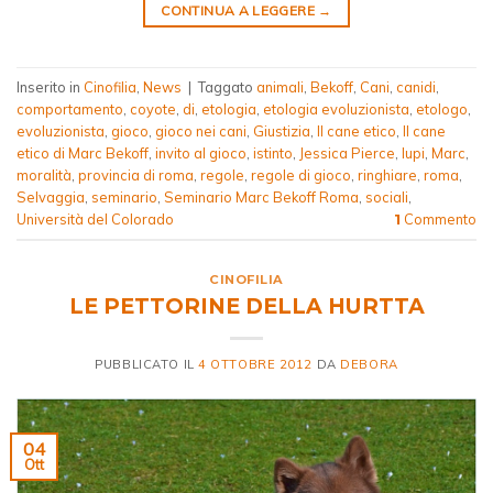
CONTINUA A LEGGERE
→
Inserito in
Cinofilia
,
News
|
Taggato
animali
,
Bekoff
,
Cani
,
canidi
,
comportamento
,
coyote
,
di
,
etologia
,
etologia evoluzionista
,
etologo
,
evoluzionista
,
gioco
,
gioco nei cani
,
Giustizia
,
Il cane etico
,
Il cane
etico di Marc Bekoff
,
invito al gioco
,
istinto
,
Jessica Pierce
,
lupi
,
Marc
,
moralità
,
provincia di roma
,
regole
,
regole di gioco
,
ringhiare
,
roma
,
Selvaggia
,
seminario
,
Seminario Marc Bekoff Roma
,
sociali
,
Università del Colorado
Commento
1
CINOFILIA
LE PETTORINE DELLA HURTTA
PUBBLICATO IL
4 OTTOBRE 2012
DA
DEBORA
04
Ott