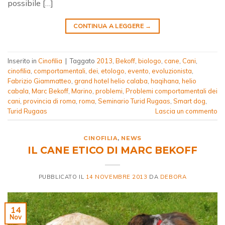
possibile […]
CONTINUA A LEGGERE
→
Inserito in
Cinofilia
|
Taggato
2013
,
Bekoff
,
biologo
,
cane
,
Cani
,
cinofilia
,
comportamentali
,
dei
,
etologo
,
evento
,
evoluzionista
,
Fabrizio Giammatteo
,
grand hotel helio calaba
,
haqihana
,
helio
cabala
,
Marc Bekoff
,
Marino
,
problemi
,
Problemi comportamentali dei
cani
,
provincia di roma
,
roma
,
Seminario Turid Rugaas
,
Smart dog
,
Turid Rugaas
Lascia un commento
CINOFILIA
,
NEWS
IL CANE ETICO DI MARC BEKOFF
PUBBLICATO IL
14 NOVEMBRE 2013
DA
DEBORA
14
Nov