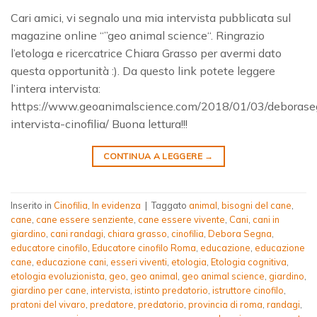
Cari amici, vi segnalo una mia intervista pubblicata sul
magazine online “”geo animal science“. Ringrazio
l’etologa e ricercatrice Chiara Grasso per avermi dato
questa opportunità :). Da questo link potete leggere
l’intera intervista:
https://www.geoanimalscience.com/2018/01/03/deborase
intervista-cinofilia/ Buona lettura!!!
CONTINUA A LEGGERE
→
Inserito in
Cinofilia
,
In evidenza
|
Taggato
animal
,
bisogni del cane
,
cane
,
cane essere senziente
,
cane essere vivente
,
Cani
,
cani in
giardino
,
cani randagi
,
chiara grasso
,
cinofilia
,
Debora Segna
,
educatore cinofilo
,
Educatore cinofilo Roma
,
educazione
,
educazione
cane
,
educazione cani
,
esseri viventi
,
etologia
,
Etologia cognitiva
,
etologia evoluzionista
,
geo
,
geo animal
,
geo animal science
,
giardino
,
giardino per cane
,
intervista
,
istinto predatorio
,
istruttore cinofilo
,
pratoni del vivaro
,
predatore
,
predatorio
,
provincia di roma
,
randagi
,