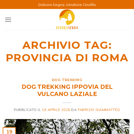
Salta
Debora Segna, Istruttore Cinofilo
ai
contenuti
ARCHIVIO TAG:
PROVINCIA DI ROMA
DOG TREKKING
DOG TREKKING IPPOVIA DEL
VULCANO LAZIALE
PUBBLICATO IL
19 APRILE 2026
DA
FABRIZIO GIAMMATTEO
19