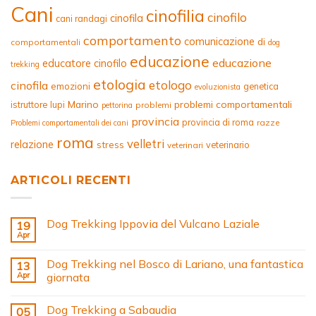
Cani
cinofilia
cinofilo
cinofila
cani randagi
comportamento
comunicazione
di
comportamentali
dog
educazione
educazione
educatore cinofilo
trekking
etologia
etologo
cinofila
emozioni
genetica
evoluzionista
Marino
problemi comportamentali
istruttore
lupi
problemi
pettorina
provincia
provincia di roma
razze
Problemi comportamentali dei cani
roma
velletri
relazione
stress
veterinario
veterinari
ARTICOLI RECENTI
Dog Trekking Ippovia del Vulcano Laziale
19
Apr
Dog Trekking nel Bosco di Lariano, una fantastica
13
Apr
giornata
Dog Trekking a Sabaudia
05