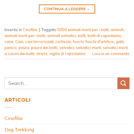
CONTINUA A LEGGERE
→
Inserito in
Cinofilia
|
Taggato
5000 animali morti per i botti
,
animali
,
animali morti per i botti
,
animali selvatici
,
botti
,
botti di capodanno
,
cane
,
Cani
,
cani terrorizzati
,
cortisolo
,
fuochi
,
fuochi d'artificio
,
gatti
,
panico
,
paura
,
paura dei botti
,
selvatici
,
selvatici morti
,
selvatici morti
a causa dei botti
,
stress
,
vigilia di capodanno
Lascia un commento
ARTICOLI
Cinofilia
Dog Trekking