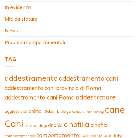
In evidenza
Miti da sfatare
News
Problemi comportamentali
TAG
addestramento
addestramento cani
addestramento cani provincia di Roma
addestratore
addestramento cani Roma
cane
animali
aggressività
Bekoff
biologo
canadian eskimo dog
Cani
cinofilia
cinofilo
cinofila
cani randagi
comportamento
comunicazione
di
comportamentali
dog