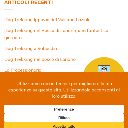
ARTICOLI RECENTI
Dog Trekking Ippovia del Vulcano Laziale
Dog Trekking nel Bosco di Lariano, una fantastica
giornata
Dog Trekking a Sabaudia
Dog Trekking nel bosco di Lariano
La Processionaria
HOME
CHI SONO
COSA FACCIO
ARTICOLI
FOTO
SITI AMICI
CONTATTI
Copyright 2024 © Debora Segna. Designed by
Fabrizio
Giammatteo
-
Privacy Policy