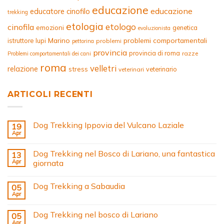
educazione
educazione
educatore cinofilo
trekking
etologia
etologo
cinofila
emozioni
genetica
evoluzionista
Marino
problemi comportamentali
istruttore
lupi
problemi
pettorina
provincia
provincia di roma
razze
Problemi comportamentali dei cani
roma
velletri
relazione
stress
veterinario
veterinari
ARTICOLI RECENTI
Dog Trekking Ippovia del Vulcano Laziale
19
Apr
Dog Trekking nel Bosco di Lariano, una fantastica
13
Apr
giornata
Dog Trekking a Sabaudia
05
Apr
Dog Trekking nel bosco di Lariano
05
Apr