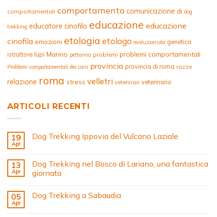
comportamento
comunicazione
di
comportamentali
dog
educazione
educazione
educatore cinofilo
trekking
etologia
etologo
cinofila
emozioni
genetica
evoluzionista
Marino
problemi comportamentali
istruttore
lupi
problemi
pettorina
provincia
provincia di roma
razze
Problemi comportamentali dei cani
roma
velletri
relazione
stress
veterinario
veterinari
ARTICOLI RECENTI
Dog Trekking Ippovia del Vulcano Laziale
19
Apr
Dog Trekking nel Bosco di Lariano, una fantastica
13
Apr
giornata
Dog Trekking a Sabaudia
05
Apr