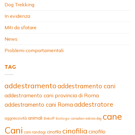
Dog Trekking
In evidenza
Miti da sfatare
News
Problemi comportamentali
TAG
addestramento
addestramento cani
addestramento cani provincia di Roma
addestratore
addestramento cani Roma
cane
animali
aggressività
Bekoff
biologo
canadian eskimo dog
Cani
cinofilia
cinofilo
cinofila
cani randagi