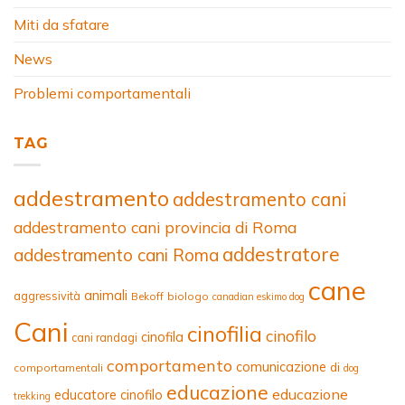
Miti da sfatare
News
Problemi comportamentali
TAG
addestramento
addestramento cani
addestramento cani provincia di Roma
addestratore
addestramento cani Roma
cane
animali
aggressività
Bekoff
biologo
canadian eskimo dog
Cani
cinofilia
cinofilo
cinofila
cani randagi
comportamento
comunicazione
di
comportamentali
dog
educazione
educazione
educatore cinofilo
trekking