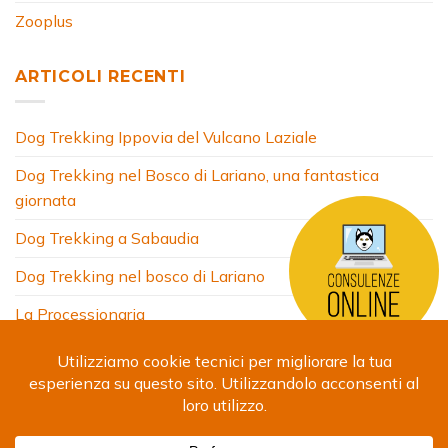
Zooplus
ARTICOLI RECENTI
Dog Trekking Ippovia del Vulcano Laziale
Dog Trekking nel Bosco di Lariano, una fantastica
giornata
Dog Trekking a Sabaudia
Dog Trekking nel bosco di Lariano
La Processionaria
HOME
CHI SONO
COSA FACCIO
ARTICOLI
FOTO