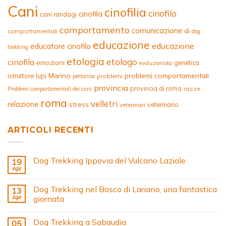
Cani
cinofilia
cinofilo
cinofila
cani randagi
comportamento
comunicazione
di
comportamentali
dog
educazione
educazione
educatore cinofilo
trekking
etologia
etologo
cinofila
emozioni
genetica
evoluzionista
Marino
problemi comportamentali
istruttore
lupi
problemi
pettorina
provincia
provincia di roma
razze
Problemi comportamentali dei cani
roma
velletri
relazione
stress
veterinario
veterinari
ARTICOLI RECENTI
Dog Trekking Ippovia del Vulcano Laziale
19
Apr
Dog Trekking nel Bosco di Lariano, una fantastica
13
Apr
giornata
Dog Trekking a Sabaudia
05