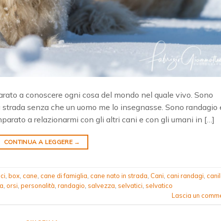
rato a conoscere ogni cosa del mondo nel quale vivo. Sono
la strada senza che un uomo me lo insegnasse. Sono randagio 
arato a relazionarmi con gli altri cani e con gli umani in […]
CONTINUA A LEGGERE
→
ci
,
box
,
cane
,
cane di famiglia
,
cane nato in strada
,
Cani
,
cani randagi
,
cani
ra
,
orsi
,
personalità
,
randagio
,
salvezza
,
selvatici
,
selvatico
Lascia un comm