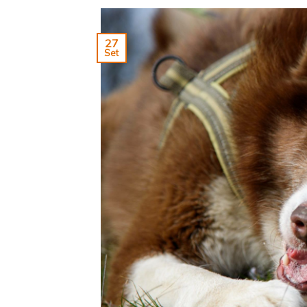
27
Set