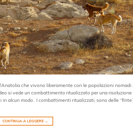
ell’Anatolia che vivono liberamente con le popolazioni nomadi
video si vede un combattimento ritualizzato per una risoluzione 
ti in alcun modo . I combattimenti ritualizzati, sono delle “finte
CONTINUA A LEGGERE
→