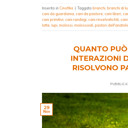
Inserito in
Cinofilia
|
Taggato
branchi
,
branchi di lu
cani da guardiania
,
cani da pastore
,
cani liberi
,
ca
cani primitivi
,
cani randagi
,
cani rinselvatichiti
,
cani
lotte
,
lupi
,
molossi
,
molossoidi
,
pastori dell'anatoli
QUANTO PUÒ 
INTERAZIONI D
RISOLVONO PA
PUBBLICA
29
Nov