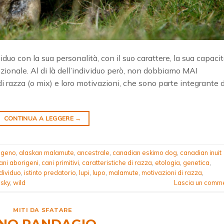
viduo con la sua personalità, con il suo carattere, la sua capaci
ionale. Al di là dell’individuo però, non dobbiamo MAI
i razza (o mix) e loro motivazioni, che sono parte integrante d
CONTINUA A LEGGERE
→
igeno
,
alaskan malamute
,
ancestrale
,
canadian eskimo dog
,
canadian inuit
ani aborigeni
,
cani primitivi
,
caratteristiche di razza
,
etologia
,
genetica
,
dividuo
,
istinto predatorio
,
lupi
,
lupo
,
malamute
,
motivazioni di razza
,
usky
,
wild
Lascia un comm
MITI DA SFATARE
NO RANDAGIO…