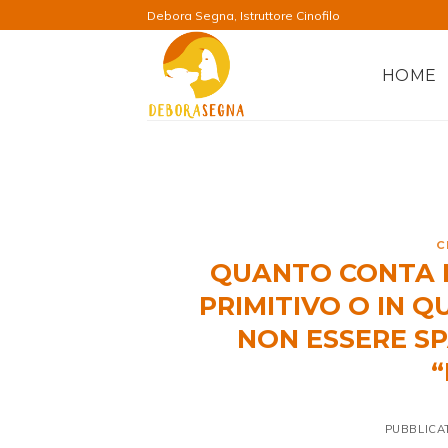
Salta
Debora Segna, Istruttore Cinofilo
ai
contenuti
HOME
C
QUANTO CONTA LA
PRIMITIVO O IN Q
NON ESSERE SP
“
PUBBLICA