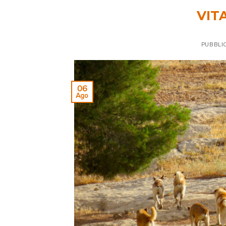
VITA
PUBBLI
06
Ago