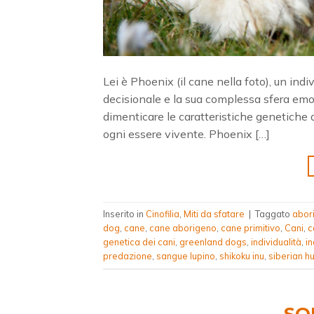
Lei è Phoenix (il cane nella foto), un indi
decisionale e la sua complessa sfera emoz
dimenticare le caratteristiche genetiche d
ogni essere vivente. Phoenix […]
Inserito in
Cinofilia
,
Miti da sfatare
|
Taggato
abor
dog
,
cane
,
cane aborigeno
,
cane primitivo
,
Cani
,
c
genetica dei cani
,
greenland dogs
,
individualità
,
in
predazione
,
sangue lupino
,
shikoku inu
,
siberian h
SO