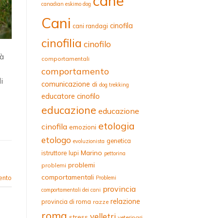
cane
canadian eskimo dog
Cani
cinofila
cani randagi
cinofilia
cinofilo
tà
comportamentali
comportamento
i
comunicazione
di
dog trekking
educatore cinofilo
educazione
educazione
etologia
cinofila
emozioni
etologo
genetica
evoluzionista
Marino
istruttore
lupi
pettorina
problemi
problemi
comportamentali
ento
Problemi
provincia
comportamentali dei cani
relazione
provincia di roma
razze
roma
velletri
stress
veterinari