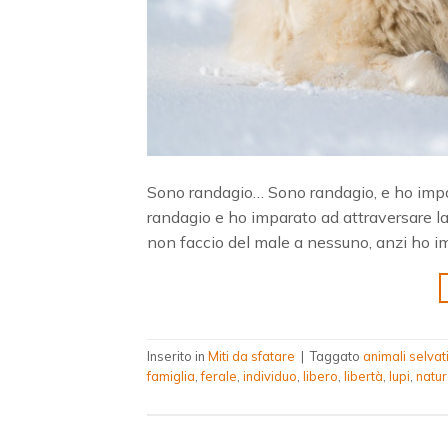
Sono randagio… Sono randagio, e ho impa
randagio e ho imparato ad attraversare 
non faccio del male a nessuno, anzi ho imp
Inserito in
Miti da sfatare
|
Taggato
animali selvati
famiglia
,
ferale
,
individuo
,
libero
,
libertà
,
lupi
,
natu