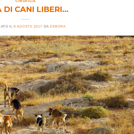
CINOFILIA
 DI CANI LIBERI…
CATO IL
6 AGOSTO 2017
DA
DEBORA