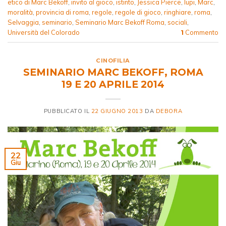
etico di Marc Bekoff
,
invito al gioco
,
istinto
,
Jessica Pierce
,
lupi
,
Marc
,
moralità
,
provincia di roma
,
regole
,
regole di gioco
,
ringhiare
,
roma
,
Selvaggia
,
seminario
,
Seminario Marc Bekoff Roma
,
sociali
,
Università del Colorado
Commento
1
CINOFILIA
SEMINARIO MARC BEKOFF, ROMA
19 E 20 APRILE 2014
PUBBLICATO IL
22 GIUGNO 2013
DA
DEBORA
22
Giu