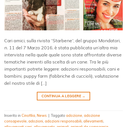
Cari amici, sulla rivista “Starbene“, del gruppo Mondatori,
n. 11 del 7 Marzo 2016, è stata pubblicata un’altra mia
intervista nella quale quale sono state affrontate diverse
tematiche inerenti alla scelta di un cane. Tra le più
importanti potrete leggere: adozioni responsabili, cani e
bambini, puppy farm (fabbriche di cuccioli), valutazione
del nostro stile di […]
CONTINUA A LEGGERE
→
Inserito in
Cinofilia
,
News
|
Taggato
adozione
,
adozione
consapevole
,
adozioni
,
adozioni responsabili
,
allevamenti
,
allevamenti cani
,
allevamento
,
animali
,
animali da compagnia
,