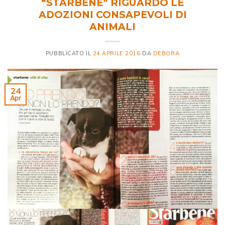
“STARBENE” RIGUARDO LE
ADOZIONI CONSAPEVOLI DI
ANIMALI
PUBBLICATO IL
24 APRILE 2016
DA
DEBORA
24
Apr