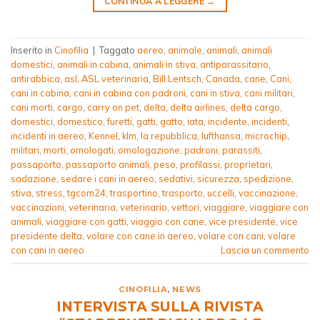
CONTINUA A LEGGERE
→
Inserito in
Cinofilia
|
Taggato
aereo
,
animale
,
animali
,
animali
domestici
,
animali in cabina
,
animali in stiva
,
antiparassitario
,
antirabbica
,
asl
,
ASL veterinaria
,
Bill Lentsch
,
Canada
,
cane
,
Cani
,
cani in cabina
,
cani in cabina con padroni
,
cani in stiva
,
cani militari
,
cani morti
,
cargo
,
carry on pet
,
delta
,
delta airlines
,
delta cargo
,
domestici
,
domestico
,
furetti
,
gatti
,
gatto
,
iata
,
incidente
,
incidenti
,
incidenti in aereo
,
Kennel
,
klm
,
la repubblica
,
lufthansa
,
microchip
,
militari
,
morti
,
omologati
,
omologazione
,
padroni
,
parassiti
,
passaporto
,
passaporto animali
,
peso
,
profilassi
,
proprietari
,
sadazione
,
sedare i cani in aereo
,
sedativi
,
sicurezza
,
spedizione
,
stiva
,
stress
,
tgcom24
,
trasportino
,
trasporto
,
uccelli
,
vaccinazione
,
vaccinazioni
,
veterinaria
,
veterinario
,
vettori
,
viaggiare
,
viaggiare con
animali
,
viaggiare con gatti
,
viaggio con cane
,
vice presidente
,
vice
presidente delta
,
volare con cane in aereo
,
volare con cani
,
volare
con cani in aereo
Lascia un commento
CINOFILIA
,
NEWS
INTERVISTA SULLA RIVISTA