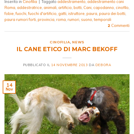
Inserito in
Cinofilia
|
Taggato
addestramento
,
addestramento cani
Roma
,
addestratrice
,
animali
,
artificio
,
botti
,
Cani
,
capodanno
,
cinofilo
,
fobie
,
fuochi
,
fuochi d'artificio
,
gatti
,
istruttore
,
paura
,
paura dei botti
,
paura rumori forti
,
provincia
,
roma
,
rumori
,
suono
,
temporali
Commenti
2
CINOFILIA
,
NEWS
IL CANE ETICO DI MARC BEKOFF
PUBBLICATO IL
14 NOVEMBRE 2013
DA
DEBORA
14
Nov