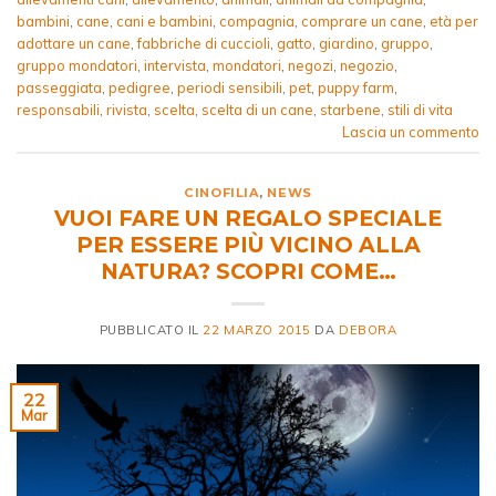
bambini
,
cane
,
cani e bambini
,
compagnia
,
comprare un cane
,
età per
adottare un cane
,
fabbriche di cuccioli
,
gatto
,
giardino
,
gruppo
,
gruppo mondatori
,
intervista
,
mondatori
,
negozi
,
negozio
,
passeggiata
,
pedigree
,
periodi sensibili
,
pet
,
puppy farm
,
responsabili
,
rivista
,
scelta
,
scelta di un cane
,
starbene
,
stili di vita
Lascia un commento
CINOFILIA
,
NEWS
VUOI FARE UN REGALO SPECIALE
PER ESSERE PIÙ VICINO ALLA
NATURA? SCOPRI COME…
PUBBLICATO IL
22 MARZO 2015
DA
DEBORA
22
Mar