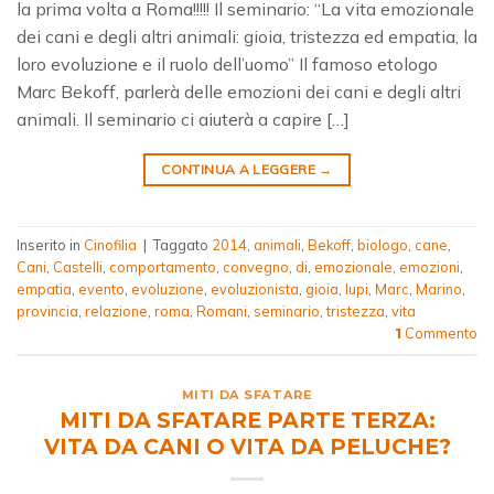
la prima volta a Roma!!!!! Il seminario: “La vita emozionale
dei cani e degli altri animali: gioia, tristezza ed empatia, la
loro evoluzione e il ruolo dell’uomo” Il famoso etologo
Marc Bekoff, parlerà delle emozioni dei cani e degli altri
animali. Il seminario ci aiuterà a capire […]
CONTINUA A LEGGERE
→
Inserito in
Cinofilia
|
Taggato
2014
,
animali
,
Bekoff
,
biologo
,
cane
,
Cani
,
Castelli
,
comportamento
,
convegno
,
di
,
emozionale
,
emozioni
,
empatia
,
evento
,
evoluzione
,
evoluzionista
,
gioia
,
lupi
,
Marc
,
Marino
,
provincia
,
relazione
,
roma
,
Romani
,
seminario
,
tristezza
,
vita
Commento
1
MITI DA SFATARE
MITI DA SFATARE PARTE TERZA:
VITA DA CANI O VITA DA PELUCHE?