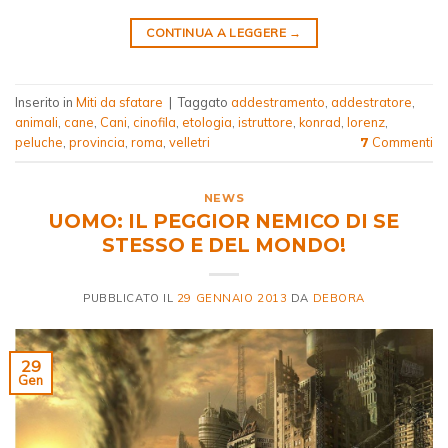
CONTINUA A LEGGERE
→
Inserito in
Miti da sfatare
|
Taggato
addestramento
,
addestratore
,
animali
,
cane
,
Cani
,
cinofila
,
etologia
,
istruttore
,
konrad
,
lorenz
,
peluche
,
provincia
,
roma
,
velletri
Commenti
7
NEWS
UOMO: IL PEGGIOR NEMICO DI SE
STESSO E DEL MONDO!
PUBBLICATO IL
29 GENNAIO 2013
DA
DEBORA
29
Gen