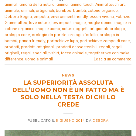
animali
,
amanti della natura
,
animal
,
animal touch
,
Animal touch art
,
animale
,
animali
,
artigianali
,
bamboo
,
bambù
,
cotone organico
,
Debora Segna
,
empatia
,
environment friendly
,
esseri viventi
,
Fabrizio
Giammatteo
,
love nature
,
low impact
,
maglie
,
maglie donna
,
maglie in
cotone organico
,
maglie uomo
,
natura
,
oggetti artigianali
,
orologio
,
orologio cane
,
orologio da parete
,
orologio farfalla
,
orologio in
bambù
,
panda friendly
,
portachiave lupo
,
portachiave zampa di cane
,
prodotti
,
prodotti artigianali
,
prodotti ecosostenibili
,
regali
,
regali
originali
,
regali speciali
,
t-shirt
,
tocco animale
,
together we can make
difference
,
uomo e animali
Lascia un commento
NEWS
LA SUPERIORITÀ ASSOLUTA
DELL’UOMO NON È UN FATTO MA È
SOLO NELLA TESTA DI CHI LO
CREDE
PUBBLICATO IL
8 GIUGNO 2014
DA
DEBORA