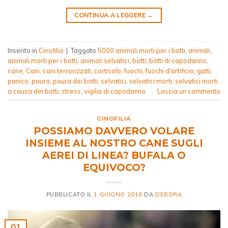
CONTINUA A LEGGERE
→
Inserito in
Cinofilia
|
Taggato
5000 animali morti per i botti
,
animali
,
animali morti per i botti
,
animali selvatici
,
botti
,
botti di capodanno
,
cane
,
Cani
,
cani terrorizzati
,
cortisolo
,
fuochi
,
fuochi d'artificio
,
gatti
,
panico
,
paura
,
paura dei botti
,
selvatici
,
selvatici morti
,
selvatici morti
a causa dei botti
,
stress
,
vigilia di capodanno
Lascia un commento
CINOFILIA
POSSIAMO DAVVERO VOLARE
INSIEME AL NOSTRO CANE SUGLI
AEREI DI LINEA? BUFALA O
EQUIVOCO?
PUBBLICATO IL
1 GIUGNO 2016
DA
DEBORA
01