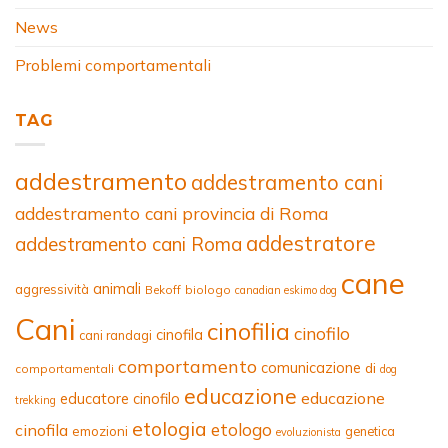
News
Problemi comportamentali
TAG
addestramento
addestramento cani
addestramento cani provincia di Roma
addestratore
addestramento cani Roma
cane
animali
aggressività
Bekoff
biologo
canadian eskimo dog
Cani
cinofilia
cinofilo
cinofila
cani randagi
comportamento
comunicazione
di
comportamentali
dog
educazione
educazione
educatore cinofilo
trekking
etologia
etologo
cinofila
emozioni
genetica
evoluzionista