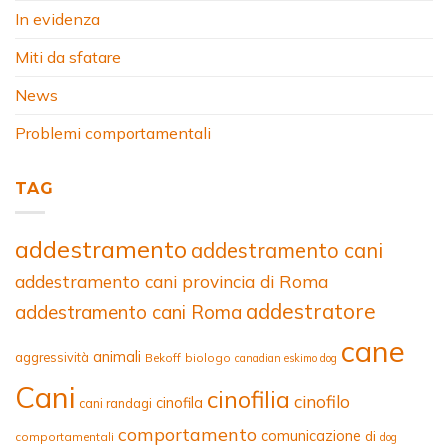
In evidenza
Miti da sfatare
News
Problemi comportamentali
TAG
addestramento
addestramento cani
addestramento cani provincia di Roma
addestratore
addestramento cani Roma
cane
animali
aggressività
Bekoff
biologo
canadian eskimo dog
Cani
cinofilia
cinofilo
cinofila
cani randagi
comportamento
comunicazione
di
comportamentali
dog