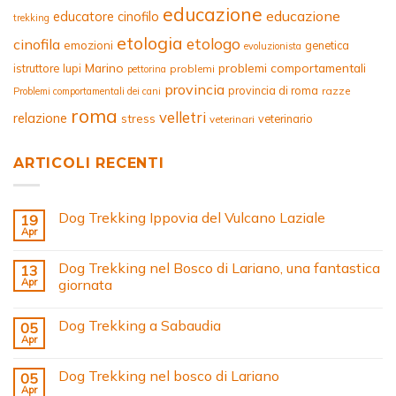
educazione
educazione
educatore cinofilo
trekking
etologia
etologo
cinofila
emozioni
genetica
evoluzionista
Marino
problemi comportamentali
istruttore
lupi
problemi
pettorina
provincia
provincia di roma
razze
Problemi comportamentali dei cani
roma
velletri
relazione
stress
veterinario
veterinari
ARTICOLI RECENTI
Dog Trekking Ippovia del Vulcano Laziale
19
Apr
Dog Trekking nel Bosco di Lariano, una fantastica
13
Apr
giornata
Dog Trekking a Sabaudia
05
Apr
Dog Trekking nel bosco di Lariano
05
Apr