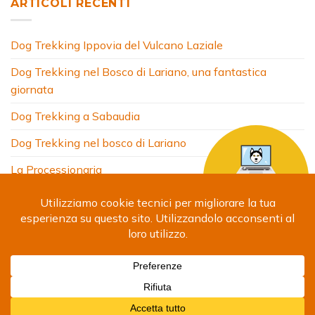
ARTICOLI RECENTI
Dog Trekking Ippovia del Vulcano Laziale
Dog Trekking nel Bosco di Lariano, una fantastica
giornata
Dog Trekking a Sabaudia
Dog Trekking nel bosco di Lariano
La Processionaria
HOME
CHI SONO
COSA FACCIO
ARTICOLI
FOTO
SITI AMICI
CONTATTI
Copyright 2024 © Debora Segna. Designed by
Fabrizio
Giammatteo
-
Privacy Policy