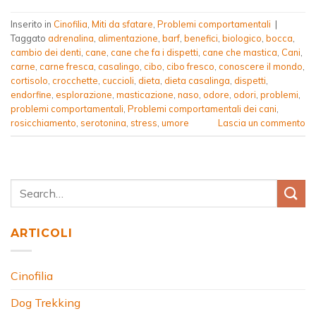
Inserito in
Cinofilia
,
Miti da sfatare
,
Problemi comportamentali
|
Taggato
adrenalina
,
alimentazione
,
barf
,
benefici
,
biologico
,
bocca
,
cambio dei denti
,
cane
,
cane che fa i dispetti
,
cane che mastica
,
Cani
,
carne
,
carne fresca
,
casalingo
,
cibo
,
cibo fresco
,
conoscere il mondo
,
cortisolo
,
crocchette
,
cuccioli
,
dieta
,
dieta casalinga
,
dispetti
,
endorfine
,
esplorazione
,
masticazione
,
naso
,
odore
,
odori
,
problemi
,
problemi comportamentali
,
Problemi comportamentali dei cani
,
rosicchiamento
,
serotonina
,
stress
,
umore
Lascia un commento
ARTICOLI
Cinofilia
Dog Trekking