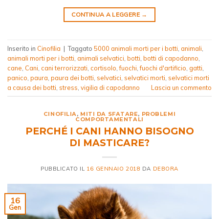
CONTINUA A LEGGERE
→
Inserito in
Cinofilia
|
Taggato
5000 animali morti per i botti
,
animali
,
animali morti per i botti
,
animali selvatici
,
botti
,
botti di capodanno
,
cane
,
Cani
,
cani terrorizzati
,
cortisolo
,
fuochi
,
fuochi d'artificio
,
gatti
,
panico
,
paura
,
paura dei botti
,
selvatici
,
selvatici morti
,
selvatici morti
a causa dei botti
,
stress
,
vigilia di capodanno
Lascia un commento
CINOFILIA
,
MITI DA SFATARE
,
PROBLEMI
COMPORTAMENTALI
PERCHÉ I CANI HANNO BISOGNO
DI MASTICARE?
PUBBLICATO IL
16 GENNAIO 2018
DA
DEBORA
16
Gen