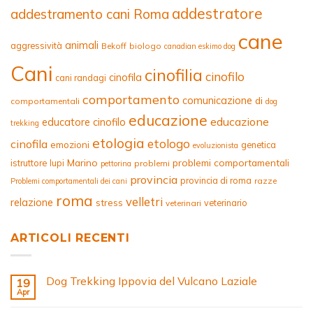
addestratore
addestramento cani Roma
cane
animali
aggressività
Bekoff
biologo
canadian eskimo dog
Cani
cinofilia
cinofilo
cinofila
cani randagi
comportamento
comunicazione
di
comportamentali
dog
educazione
educazione
educatore cinofilo
trekking
etologia
etologo
cinofila
emozioni
genetica
evoluzionista
Marino
problemi comportamentali
istruttore
lupi
problemi
pettorina
provincia
provincia di roma
razze
Problemi comportamentali dei cani
roma
velletri
relazione
stress
veterinario
veterinari
ARTICOLI RECENTI
Dog Trekking Ippovia del Vulcano Laziale
19
Apr