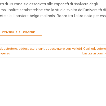
a di un cane sia associata alle capacità di risolvere degli
’uomo. Inoltre sembrerebbe che lo studio svolto dall’università di
ente sia il pastore belga malinois. Razza tra l’altro nota per es
CONTINUA A LEGGERE
→
ddestratore
,
addestratore cani
,
addestratore cani velletri
,
Cani
,
educatore
lligenza
Lascia un comm