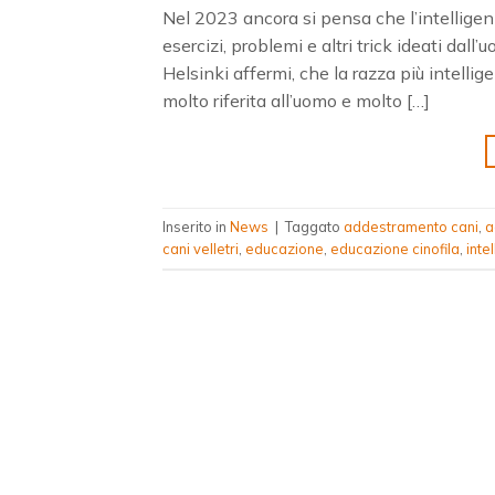
Nel 2023 ancora si pensa che l’intelligenz
esercizi, problemi e altri trick ideati dall
Helsinki affermi, che la razza più intellig
molto riferita all’uomo e molto […]
Inserito in
News
|
Taggato
addestramento cani
,
a
cani velletri
,
educazione
,
educazione cinofila
,
inte