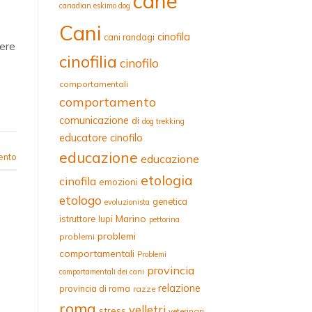
cane
canadian eskimo dog
Cani
cinofila
cani randagi
sere
cinofilia
cinofilo
comportamentali
comportamento
comunicazione
di
dog trekking
educatore cinofilo
educazione
ento
educazione
etologia
cinofila
emozioni
etologo
genetica
evoluzionista
Marino
istruttore
lupi
pettorina
problemi
problemi
comportamentali
Problemi
provincia
comportamentali dei cani
relazione
provincia di roma
razze
roma
velletri
stress
veterinari