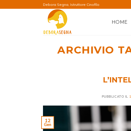
Salta
Debora Segna, Istruttore Cinofilo
ai
contenuti
HOME
ARCHIVIO T
L’INTE
PUBBLICATO IL
12
Gen