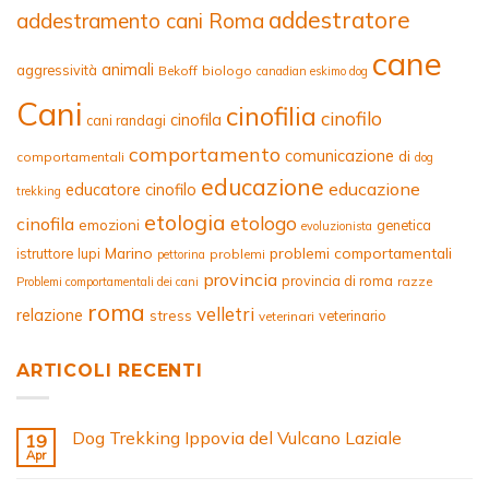
addestratore
addestramento cani Roma
cane
animali
aggressività
Bekoff
biologo
canadian eskimo dog
Cani
cinofilia
cinofilo
cinofila
cani randagi
comportamento
comunicazione
di
comportamentali
dog
educazione
educazione
educatore cinofilo
trekking
etologia
etologo
cinofila
emozioni
genetica
evoluzionista
Marino
problemi comportamentali
istruttore
lupi
problemi
pettorina
provincia
provincia di roma
razze
Problemi comportamentali dei cani
roma
velletri
relazione
stress
veterinario
veterinari
ARTICOLI RECENTI
Dog Trekking Ippovia del Vulcano Laziale
19
Apr