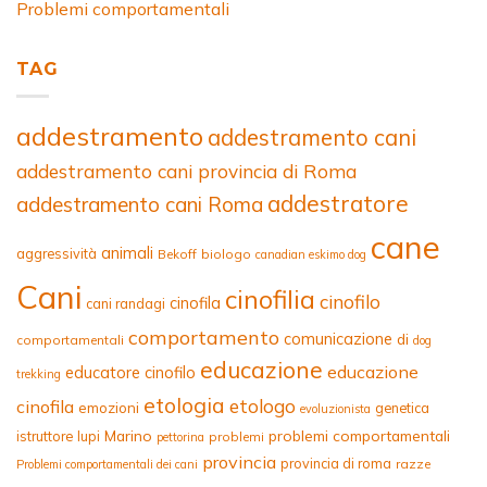
Problemi comportamentali
TAG
addestramento
addestramento cani
addestramento cani provincia di Roma
addestratore
addestramento cani Roma
cane
animali
aggressività
Bekoff
biologo
canadian eskimo dog
Cani
cinofilia
cinofilo
cinofila
cani randagi
comportamento
comunicazione
di
comportamentali
dog
educazione
educazione
educatore cinofilo
trekking
etologia
etologo
cinofila
emozioni
genetica
evoluzionista
Marino
problemi comportamentali
istruttore
lupi
problemi
pettorina
provincia
provincia di roma
razze
Problemi comportamentali dei cani