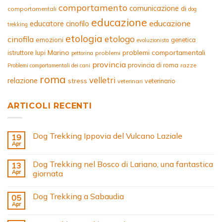
comportamento
comunicazione
di
comportamentali
dog
educazione
educazione
educatore cinofilo
trekking
etologia
etologo
cinofila
emozioni
genetica
evoluzionista
Marino
problemi comportamentali
istruttore
lupi
problemi
pettorina
provincia
provincia di roma
razze
Problemi comportamentali dei cani
roma
velletri
relazione
stress
veterinario
veterinari
ARTICOLI RECENTI
Dog Trekking Ippovia del Vulcano Laziale
19
Apr
Dog Trekking nel Bosco di Lariano, una fantastica
13
Apr
giornata
Dog Trekking a Sabaudia
05
Apr