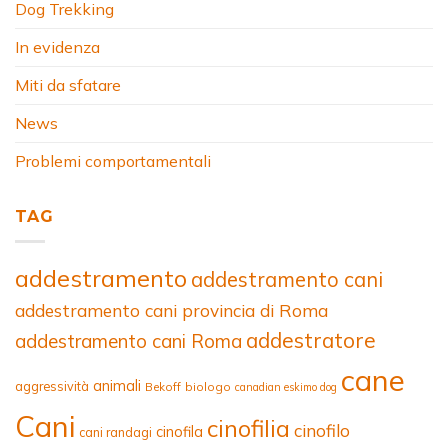
Dog Trekking
In evidenza
Miti da sfatare
News
Problemi comportamentali
TAG
addestramento
addestramento cani
addestramento cani provincia di Roma
addestratore
addestramento cani Roma
cane
animali
aggressività
Bekoff
biologo
canadian eskimo dog
Cani
cinofilia
cinofilo
cinofila
cani randagi