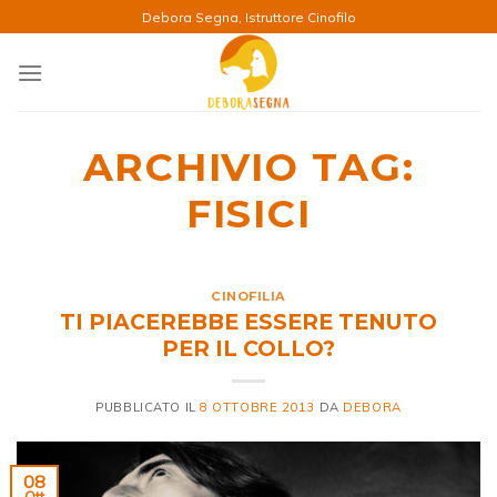
Salta
Debora Segna, Istruttore Cinofilo
ai
contenuti
ARCHIVIO TAG:
FISICI
CINOFILIA
TI PIACEREBBE ESSERE TENUTO
PER IL COLLO?
PUBBLICATO IL
8 OTTOBRE 2013
DA
DEBORA
08