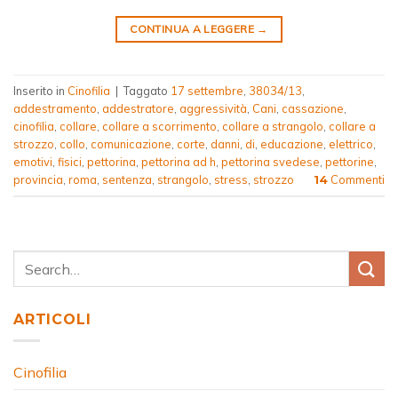
CONTINUA A LEGGERE
→
Inserito in
Cinofilia
|
Taggato
17 settembre
,
38034/13
,
addestramento
,
addestratore
,
aggressività
,
Cani
,
cassazione
,
cinofilia
,
collare
,
collare a scorrimento
,
collare a strangolo
,
collare a
strozzo
,
collo
,
comunicazione
,
corte
,
danni
,
di
,
educazione
,
elettrico
,
emotivi
,
fisici
,
pettorina
,
pettorina ad h
,
pettorina svedese
,
pettorine
,
provincia
,
roma
,
sentenza
,
strangolo
,
stress
,
strozzo
Commenti
14
ARTICOLI
Cinofilia