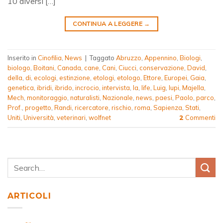
10 diversi […]
CONTINUA A LEGGERE
→
Inserito in
Cinofilia
,
News
|
Taggato
Abruzzo
,
Appennino
,
Biologi
,
biologo
,
Boitani
,
Canada
,
cane
,
Cani
,
Ciucci
,
conservazione
,
David
,
della
,
di
,
ecologi
,
estinzione
,
etologi
,
etologo
,
Ettore
,
Europei
,
Gaia
,
genetica
,
ibridi
,
ibrido
,
incrocio
,
intervista
,
la
,
life
,
Luig
,
lupi
,
Majella
,
Mech
,
monitoraggio
,
naturalisti
,
Nazionale
,
news
,
paesi
,
Paolo
,
parco
,
Prof.
,
progetto
,
Randi
,
ricercatore
,
rischio
,
roma
,
Sapienza
,
Stati
,
Uniti
,
Università
,
veterinari
,
wolfnet
Commenti
2
ARTICOLI