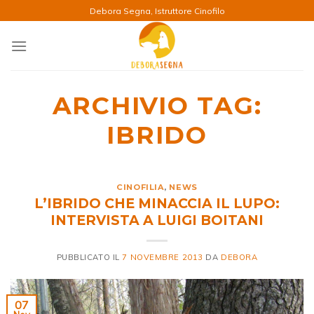
Salta
Debora Segna, Istruttore Cinofilo
ai
contenuti
ARCHIVIO TAG:
IBRIDO
CINOFILIA
,
NEWS
L’IBRIDO CHE MINACCIA IL LUPO:
INTERVISTA A LUIGI BOITANI
PUBBLICATO IL
7 NOVEMBRE 2013
DA
DEBORA
07