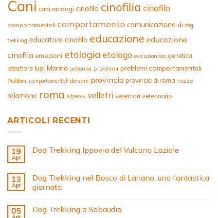
Cani
cinofilia
cinofilo
cinofila
cani randagi
comportamento
comunicazione
di
comportamentali
dog
educazione
educazione
educatore cinofilo
trekking
etologia
etologo
cinofila
emozioni
genetica
evoluzionista
Marino
problemi comportamentali
istruttore
lupi
problemi
pettorina
provincia
provincia di roma
razze
Problemi comportamentali dei cani
roma
velletri
relazione
stress
veterinario
veterinari
ARTICOLI RECENTI
Dog Trekking Ippovia del Vulcano Laziale
19
Apr
Dog Trekking nel Bosco di Lariano, una fantastica
13
Apr
giornata
Dog Trekking a Sabaudia
05
Apr