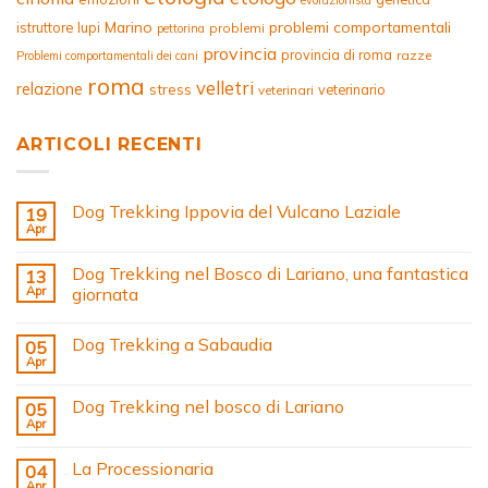
evoluzionista
Marino
problemi comportamentali
istruttore
lupi
problemi
pettorina
provincia
provincia di roma
razze
Problemi comportamentali dei cani
roma
velletri
relazione
stress
veterinario
veterinari
ARTICOLI RECENTI
Dog Trekking Ippovia del Vulcano Laziale
19
Apr
Dog Trekking nel Bosco di Lariano, una fantastica
13
Apr
giornata
Dog Trekking a Sabaudia
05
Apr
Dog Trekking nel bosco di Lariano
05
Apr
La Processionaria
04
Apr