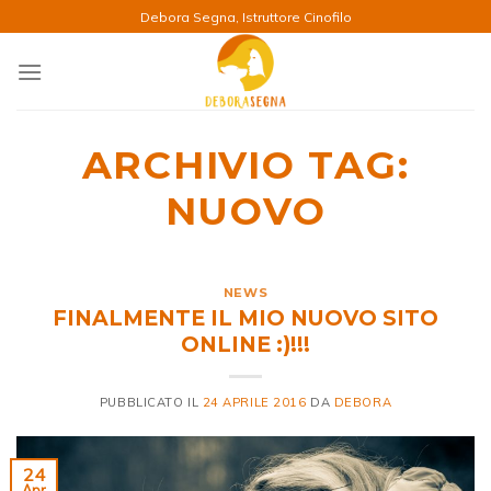
Salta
Debora Segna, Istruttore Cinofilo
ai
contenuti
ARCHIVIO TAG:
NUOVO
NEWS
FINALMENTE IL MIO NUOVO SITO
ONLINE :)!!!
PUBBLICATO IL
24 APRILE 2016
DA
DEBORA
24
Apr