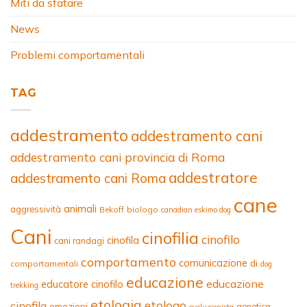
Miti da sfatare
News
Problemi comportamentali
TAG
addestramento
addestramento cani
addestramento cani provincia di Roma
addestratore
addestramento cani Roma
cane
animali
aggressività
Bekoff
biologo
canadian eskimo dog
Cani
cinofilia
cinofilo
cinofila
cani randagi
comportamento
comunicazione
di
comportamentali
dog
educazione
educazione
educatore cinofilo
trekking
etologia
etologo
cinofila
emozioni
genetica