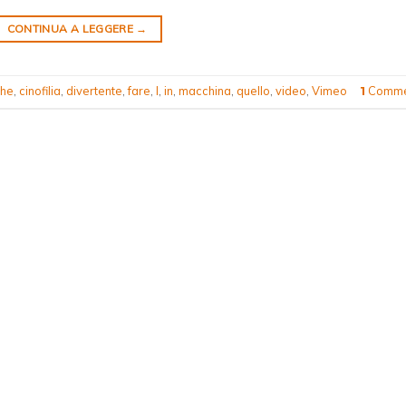
CONTINUA A LEGGERE
→
che
,
cinofilia
,
divertente
,
fare
,
I
,
in
,
macchina
,
quello
,
video
,
Vimeo
Comme
1