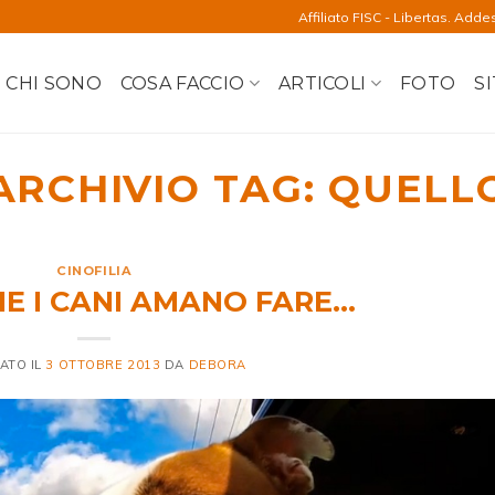
Affiliato FISC - Libertas. Adde
CHI SONO
COSA FACCIO
ARTICOLI
FOTO
SI
ARCHIVIO TAG:
QUELL
CINOFILIA
E I CANI AMANO FARE…
ATO IL
3 OTTOBRE 2013
DA
DEBORA