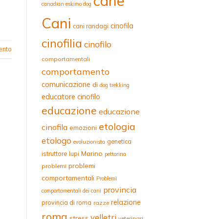
cane
canadian eskimo dog
Cani
cinofila
cani randagi
cinofilia
cinofilo
nto
comportamentali
comportamento
comunicazione
di
dog trekking
educatore cinofilo
educazione
educazione
etologia
cinofila
emozioni
etologo
genetica
evoluzionista
Marino
istruttore
lupi
pettorina
problemi
problemi
comportamentali
Problemi
provincia
comportamentali dei cani
relazione
provincia di roma
razze
roma
velletri
stress
veterinari