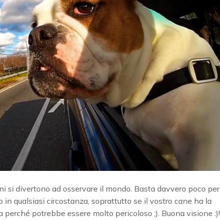
ni si divertono ad osservare il mondo. Basta davvero poco per
lo in qualsiasi circostanza, soprattutto se il vostro cane ha la
 perché potrebbe essere molto pericoloso ;). Buona visione :)!