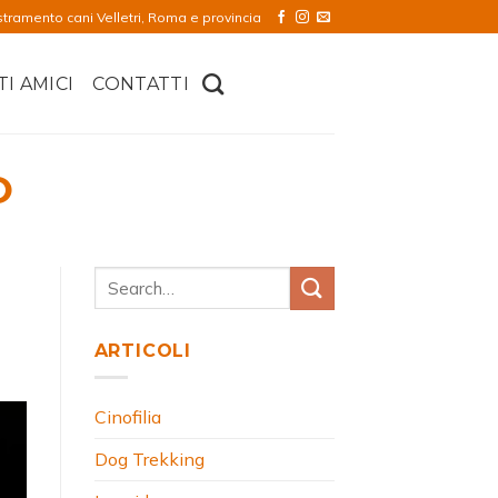
stramento cani Velletri, Roma e provincia
TI AMICI
CONTATTI
O
ARTICOLI
Cinofilia
Dog Trekking