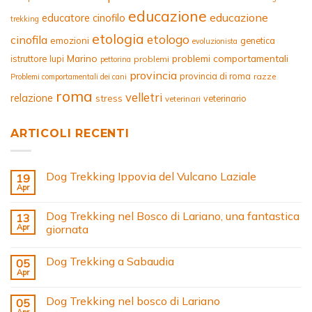
educazione
educazione
educatore cinofilo
trekking
etologia
etologo
cinofila
emozioni
genetica
evoluzionista
Marino
problemi comportamentali
istruttore
lupi
problemi
pettorina
provincia
provincia di roma
razze
Problemi comportamentali dei cani
roma
velletri
relazione
stress
veterinario
veterinari
ARTICOLI RECENTI
Dog Trekking Ippovia del Vulcano Laziale
19
Apr
Dog Trekking nel Bosco di Lariano, una fantastica
13
Apr
giornata
Dog Trekking a Sabaudia
05
Apr
Dog Trekking nel bosco di Lariano
05