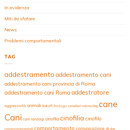
In evidenza
Miti da sfatare
News
Problemi comportamentali
TAG
addestramento
addestramento cani
addestramento cani provincia di Roma
addestratore
addestramento cani Roma
cane
animali
aggressività
Bekoff
biologo
canadian eskimo dog
Cani
cinofilia
cinofilo
cinofila
cani randagi
comportamento
comunicazione
di
comportamentali
dog