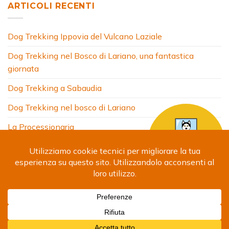
ARTICOLI RECENTI
Dog Trekking Ippovia del Vulcano Laziale
Dog Trekking nel Bosco di Lariano, una fantastica
giornata
Dog Trekking a Sabaudia
Dog Trekking nel bosco di Lariano
La Processionaria
HOME
CHI SONO
COSA FACCIO
ARTICOLI
FOTO
SITI AMICI
CONTATTI
Copyright 2024 © Debora Segna. Designed by
Fabrizio
Giammatteo
-
Privacy Policy