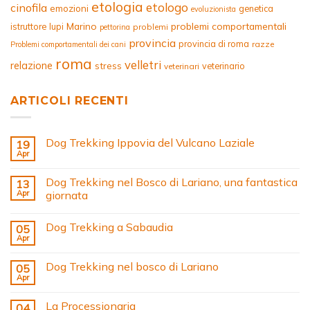
etologia
etologo
cinofila
emozioni
genetica
evoluzionista
Marino
problemi comportamentali
istruttore
lupi
problemi
pettorina
provincia
provincia di roma
razze
Problemi comportamentali dei cani
roma
velletri
relazione
stress
veterinario
veterinari
ARTICOLI RECENTI
Dog Trekking Ippovia del Vulcano Laziale
19
Apr
Dog Trekking nel Bosco di Lariano, una fantastica
13
Apr
giornata
Dog Trekking a Sabaudia
05
Apr
Dog Trekking nel bosco di Lariano
05
Apr
La Processionaria
04