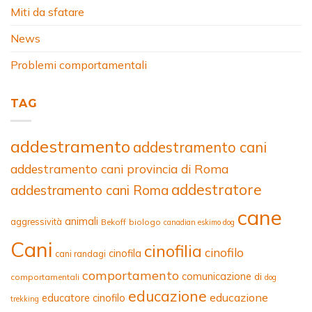
Miti da sfatare
News
Problemi comportamentali
TAG
addestramento
addestramento cani
addestramento cani provincia di Roma
addestratore
addestramento cani Roma
cane
animali
aggressività
Bekoff
biologo
canadian eskimo dog
Cani
cinofilia
cinofilo
cinofila
cani randagi
comportamento
comunicazione
di
comportamentali
dog
educazione
educazione
educatore cinofilo
trekking