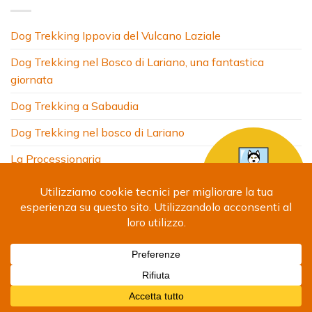
Dog Trekking Ippovia del Vulcano Laziale
Dog Trekking nel Bosco di Lariano, una fantastica
giornata
Dog Trekking a Sabaudia
Dog Trekking nel bosco di Lariano
La Processionaria
HOME
CHI SONO
COSA FACCIO
ARTICOLI
FOTO
SITI AMICI
CONTATTI
Copyright 2024 © Debora Segna. Designed by
Fabrizio
Giammatteo
-
Privacy Policy