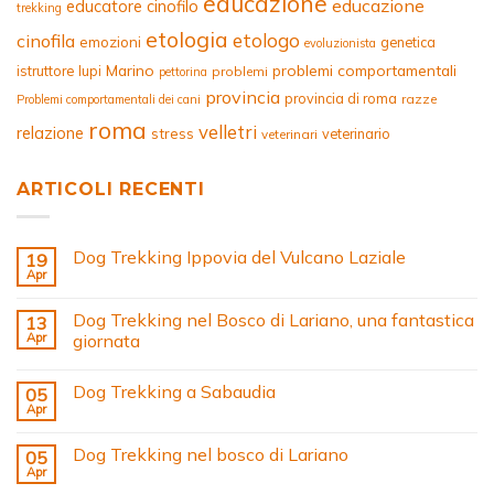
educazione
educazione
educatore cinofilo
trekking
etologia
etologo
cinofila
emozioni
genetica
evoluzionista
Marino
problemi comportamentali
istruttore
lupi
problemi
pettorina
provincia
provincia di roma
razze
Problemi comportamentali dei cani
roma
velletri
relazione
stress
veterinario
veterinari
ARTICOLI RECENTI
Dog Trekking Ippovia del Vulcano Laziale
19
Apr
Dog Trekking nel Bosco di Lariano, una fantastica
13
Apr
giornata
Dog Trekking a Sabaudia
05
Apr
Dog Trekking nel bosco di Lariano
05
Apr