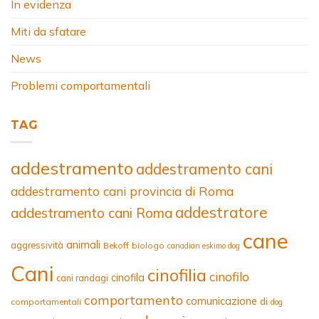
In evidenza
Miti da sfatare
News
Problemi comportamentali
TAG
addestramento
addestramento cani
addestramento cani provincia di Roma
addestratore
addestramento cani Roma
cane
animali
aggressività
Bekoff
biologo
canadian eskimo dog
Cani
cinofilia
cinofilo
cinofila
cani randagi
comportamento
comunicazione
di
comportamentali
dog