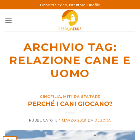
Salta
Debora Segna, Istruttore Cinofilo
ai
contenuti
ARCHIVIO TAG:
RELAZIONE CANE E
UOMO
CINOFILIA
,
MITI DA SFATARE
PERCHÉ I CANI GIOCANO?
PUBBLICATO IL
4 MARZO 2019
DA
DEBORA