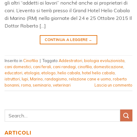
gli altri “addetti ai lavori” nonché anche ai proprietari di
cani. L’evento si terrà presso il Grand Hotel Helio Cabala
di Marino (RM) nella giornate del 24 e 25 Ottobre 2015 Il
Dottor Roberto […]
CONTINUA A LEGGERE
→
Inserito in
Cinofilia
|
Taggato
Addestratori
,
biologia evoluzionista
,
cani domestici
,
cani ferali
,
cani randagi
,
cinofilia
,
domesticazione
,
educatori
,
etologia
,
etologo
,
helio cabala
,
hotel helio cabala
,
istruttori
,
lupi
,
Marino
,
randagismo
,
relazione cane e uomo
,
roberto
bonanni
,
roma
,
seminario
,
veterinari
Lascia un commento
ARTICOLI