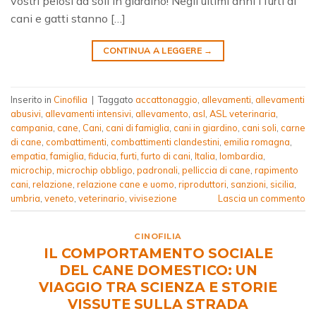
vostri pelosi da soli in giardino! Negli ultimi anni i furti di
cani e gatti stanno […]
CONTINUA A LEGGERE
→
Inserito in
Cinofilia
|
Taggato
accattonaggio
,
allevamenti
,
allevamenti
abusivi
,
allevamenti intensivi
,
allevamento
,
asl
,
ASL veterinaria
,
campania
,
cane
,
Cani
,
cani di famiglia
,
cani in giardino
,
cani soli
,
carne
di cane
,
combattimenti
,
combattimenti clandestini
,
emilia romagna
,
empatia
,
famiglia
,
fiducia
,
furti
,
furto di cani
,
Italia
,
lombardia
,
microchip
,
microchip obbligo
,
padronali
,
pelliccia di cane
,
rapimento
cani
,
relazione
,
relazione cane e uomo
,
riproduttori
,
sanzioni
,
sicilia
,
umbria
,
veneto
,
veterinario
,
vivisezione
Lascia un commento
CINOFILIA
IL COMPORTAMENTO SOCIALE
DEL CANE DOMESTICO: UN
VIAGGIO TRA SCIENZA E STORIE
VISSUTE SULLA STRADA