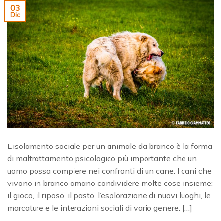
03
Dic
L’isolamento sociale per un animale da branco è la forma
di maltrattamento psicologico più importante che un
uomo possa compiere nei confronti di un cane. I cani che
vivono in branco amano condividere molte cose insieme:
il gioco, il riposo, il pasto, l’esplorazione di nuovi luoghi, le
marcature e le interazioni sociali di vario genere. […]