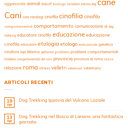
cane
animali
aggressività
Bekoff
biologo
canadian eskimo dog
Cani
cinofilia
cinofilo
cinofila
cani randagi
comportamento
comunicazione
di
comportamentali
dog
educazione
educazione
educatore cinofilo
trekking
etologia
etologo
cinofila
emozioni
genetica
evoluzionista
Marino
problemi comportamentali
istruttore
lupi
problemi
pettorina
provincia
provincia di roma
razze
Problemi comportamentali dei cani
roma
velletri
relazione
stress
veterinario
veterinari
ARTICOLI RECENTI
Dog Trekking Ippovia del Vulcano Laziale
19
Apr
Dog Trekking nel Bosco di Lariano, una fantastica
13
Apr
giornata