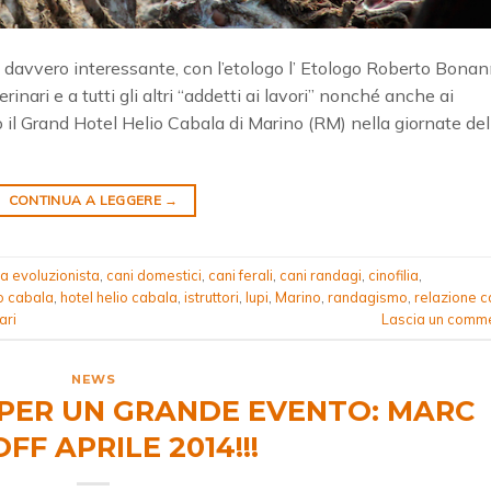
o davvero interessante, con l’etologo l’ Etologo Roberto Bonan
terinari e a tutti gli altri “addetti ai lavori” nonché anche ai
sso il Grand Hotel Helio Cabala di Marino (RM) nella giornate de
CONTINUA A LEGGERE
→
ia evoluzionista
,
cani domestici
,
cani ferali
,
cani randagi
,
cinofilia
,
o cabala
,
hotel helio cabala
,
istruttori
,
lupi
,
Marino
,
randagismo
,
relazione 
ari
Lascia un comm
NEWS
 PER UN GRANDE EVENTO: MARC
FF APRILE 2014!!!