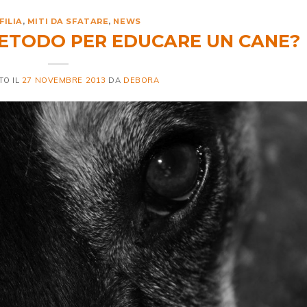
FILIA
,
MITI DA SFATARE
,
NEWS
METODO PER EDUCARE UN CANE?
TO IL
27 NOVEMBRE 2013
DA
DEBORA