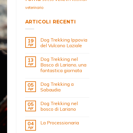
veterinario
ARTICOLI RECENTI
Dog Trekking Ippovia
19
Apr
del Vulcano Laziale
Dog Trekking nel
13
Apr
Bosco di Lariano, una
fantastica giornata
Dog Trekking a
05
Apr
Sabaudia
Dog Trekking nel
05
Apr
bosco di Lariano
La Processionaria
04
Apr