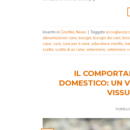
Inserito in
Cinofilia
,
News
|
Taggato
accoglienza c
alimentazione cane
,
bisogni
,
bisogni dei cani
,
biso
cane
,
cure
,
cure per il cane
,
educatore cinofilo
,
me
scelta
,
scelta di un cane
,
veterinario
,
veterinario 
IL COMPORTA
DOMESTICO: UN V
VISS
PUBBLI