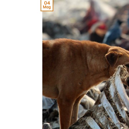
04
Mag