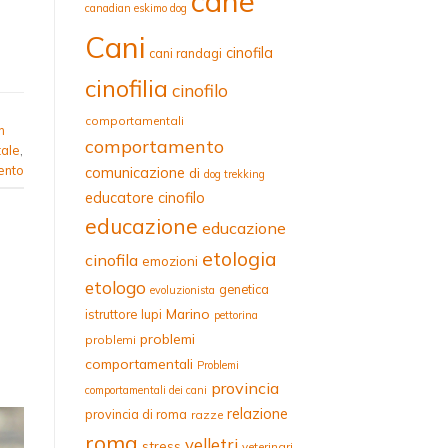
cane
canadian eskimo dog
Cani
cinofila
cani randagi
cinofilia
cinofilo
comportamentali
n
comportamento
ale
,
ento
comunicazione
di
dog trekking
educatore cinofilo
educazione
educazione
etologia
cinofila
emozioni
etologo
genetica
evoluzionista
Marino
istruttore
lupi
pettorina
problemi
problemi
comportamentali
Problemi
provincia
comportamentali dei cani
relazione
provincia di roma
razze
roma
velletri
stress
veterinari