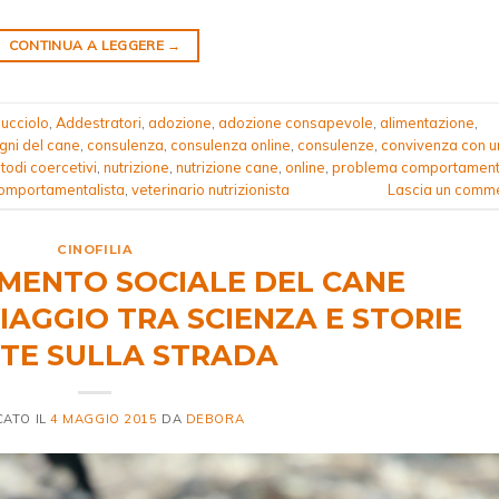
CONTINUA A LEGGERE
→
ucciolo
,
Addestratori
,
adozione
,
adozione consapevole
,
alimentazione
,
gni del cane
,
consulenza
,
consulenza online
,
consulenze
,
convivenza con u
todi coercetivi
,
nutrizione
,
nutrizione cane
,
online
,
problema comportament
comportamentalista
,
veterinario nutrizionista
Lascia un comm
CINOFILIA
MENTO SOCIALE DEL CANE
IAGGIO TRA SCIENZA E STORIE
UTE SULLA STRADA
CATO IL
4 MAGGIO 2015
DA
DEBORA