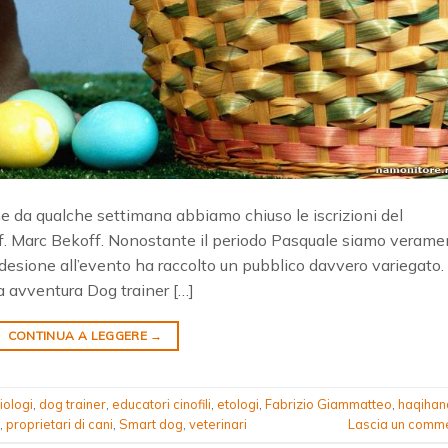
e da qualche settimana abbiamo chiuso le iscrizioni del
Prof. Marc Bekoff. Nonostante il periodo Pasquale siamo verame
di adesione all’evento ha raccolto un pubblico davvero variegato.
 avventura Dog trainer […]
CONTINUA A LEGGERE
→
iologi
,
dog trainer
,
educatori cinofili
,
etologi
,
Fabrizio Giammatteo
,
haqihan
,
proprietari di cani
,
Smart dog
,
veterinari
Lascia un comm