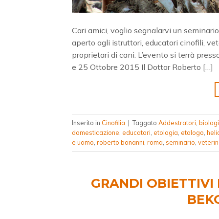
Cari amici, voglio segnalarvi un seminari
aperto agli istruttori, educatori cinofili, ve
proprietari di cani. L’evento si terrà pre
e 25 Ottobre 2015 Il Dottor Roberto […]
Inserito in
Cinofilia
|
Taggato
Addestratori
,
biolog
domesticazione
,
educatori
,
etologia
,
etologo
,
heli
e uomo
,
roberto bonanni
,
roma
,
seminario
,
veterin
GRANDI OBIETTIVI
BEKO