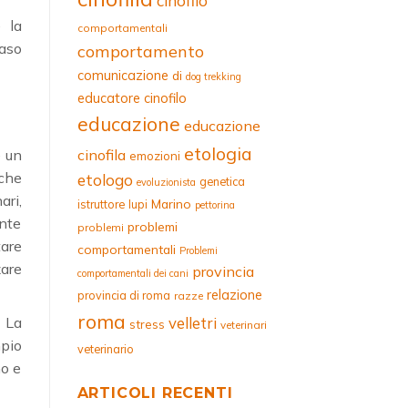
cinofilo
 la
comportamentali
caso
comportamento
comunicazione
di
dog trekking
educatore cinofilo
educazione
educazione
etologia
è un
cinofila
emozioni
 che
etologo
genetica
evoluzionista
ari,
Marino
istruttore
lupi
pettorina
ente
problemi
problemi
tare
comportamentali
Problemi
are
provincia
comportamentali dei cani
relazione
provincia di roma
razze
roma
velletri
. La
stress
veterinari
pio
veterinario
no e
ARTICOLI RECENTI