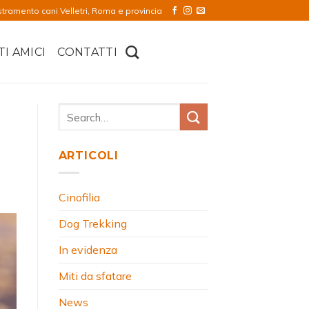
stramento cani Velletri, Roma e provincia
TI AMICI
CONTATTI
ARTICOLI
Cinofilia
Dog Trekking
In evidenza
Miti da sfatare
News