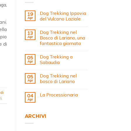
uga,
Dog Trekking Ippovia
19
Apr
del Vulcano Laziale
ani.
ella
Dog Trekking nel
13
mpio
Apr
Bosco di Lariano, una
fantastica giornata
e di
Dog Trekking a
05
Apr
Sabaudia
Dog Trekking nel
05
Apr
bosco di Lariano
di
La Processionaria
04
i
.
Apr
ARCHIVI