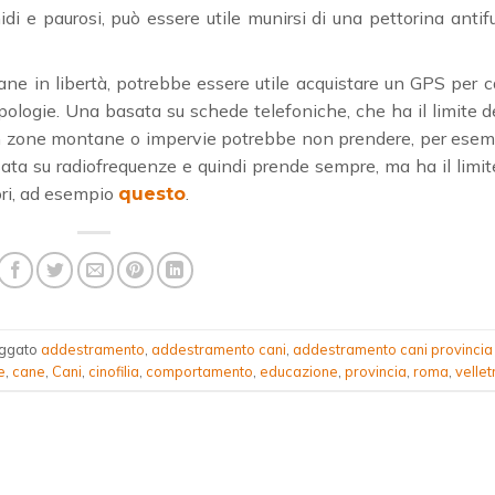
di e paurosi, può essere utile munirsi di una pettorina antif
ane in libertà, potrebbe essere utile acquistare un GPS per c
logie. Una basata su schede telefoniche, che ha il limite d
ui in zone montane o impervie potrebbe non prendere, per ese
asata su radiofrequenze e quindi prende sempre, ma ha il limit
ori, ad esempio
.
questo
aggato
addestramento
,
addestramento cani
,
addestramento cani provincia 
e
,
cane
,
Cani
,
cinofilia
,
comportamento
,
educazione
,
provincia
,
roma
,
velletr