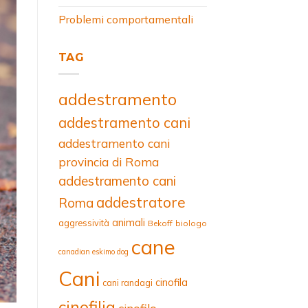
Problemi comportamentali
TAG
addestramento
addestramento cani
addestramento cani
provincia di Roma
addestramento cani
addestratore
Roma
animali
aggressività
Bekoff
biologo
cane
canadian eskimo dog
Cani
cinofila
cani randagi
cinofilia