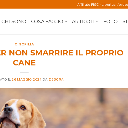
Affiliato FISC - Libertas. Adde
CHI SONO
COSA FACCIO
ARTICOLI
FOTO
SI
CINOFILIA
PER NON SMARRIRE IL PROPRIO
CANE
ATO IL
16 MAGGIO 2024
DA
DEBORA