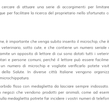
rcare di attuare una serie di accorgimenti per limitare
e per facilitare la ricerca del proprietario nello sfortunato 
e, è importante che venga subito inserito il microchip, che 
 veterinario, sotto cute, e che contiene un numero seriale
ramite un apposito di lettore di cui sono dotati tutti i veterin
tari e persone comuni, perché il lettore può essere facilm
un numero di microchip e vogliate verificarlo potete visi
della Salute. In diverse città Italiane vengono organizz
microchippatura.
morbido fisso con medaglietta da lasciare sempre indossato
in negozi che vendono prodotti per animali, come ad esem
lla medaglietta potrete far incidere i vostri numeri di telefo