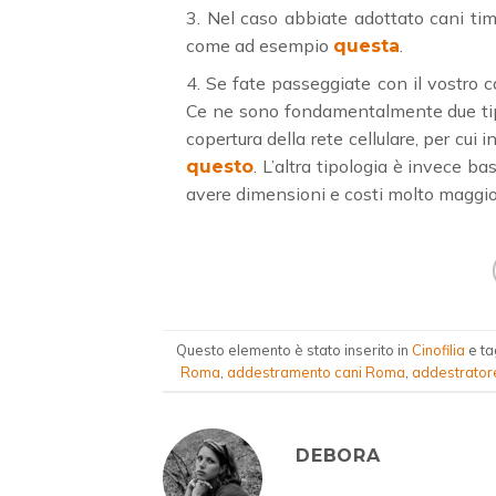
Nel caso abbiate adottato cani timi
come ad esempio
.
questa
Se fate passeggiate con il vostro c
Ce ne sono fondamentalmente due tipo
copertura della rete cellulare, per c
. L’altra tipologia è invece b
questo
avere dimensioni e costi molto maggi
Questo elemento è stato inserito in
Cinofilia
e t
Roma
,
addestramento cani Roma
,
addestrator
DEBORA