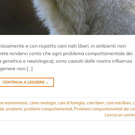
ziosamente e con rispetto cani nati liberi, in ambienti non
trete rendervi conto che ogni problema comportamentale dei
tura genetica o neurologica), sono causati dalle nostra influenza
in genere non […]
CONTINUA A LEGGERE
→
ne maremmano
,
cane randagio
,
cani di famiglia
,
cani liberi
,
cani nati liberi
,
c
le
,
problemi
,
problemi comportamentali
,
Problemi comportamentali dei ca
Lascia un comm