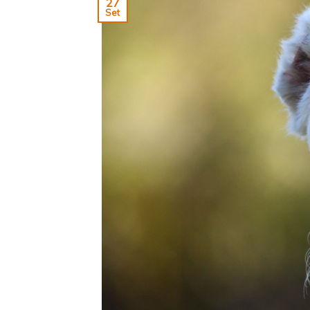
27
Set