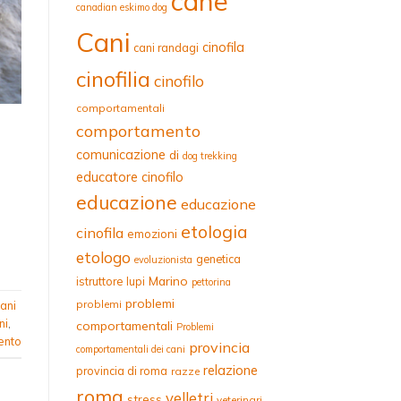
cane
canadian eskimo dog
Cani
cinofila
cani randagi
cinofilia
cinofilo
comportamentali
comportamento
comunicazione
di
dog trekking
educatore cinofilo
educazione
educazione
etologia
cinofila
emozioni
etologo
genetica
evoluzionista
Marino
istruttore
lupi
pettorina
problemi
problemi
ani
ni
,
comportamentali
Problemi
ento
provincia
comportamentali dei cani
relazione
provincia di roma
razze
roma
velletri
stress
veterinari