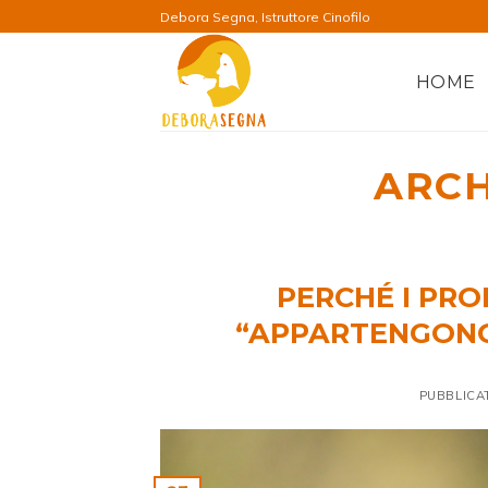
Salta
Debora Segna, Istruttore Cinofilo
ai
contenuti
HOME
ARCH
PERCHÉ I PR
“APPARTENGONO”
PUBBLICA