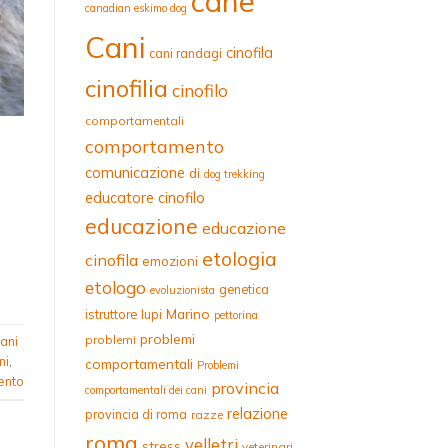
cane
canadian eskimo dog
Cani
cinofila
cani randagi
cinofilia
cinofilo
comportamentali
comportamento
comunicazione
di
dog trekking
educatore cinofilo
educazione
educazione
etologia
cinofila
emozioni
etologo
genetica
evoluzionista
Marino
istruttore
lupi
pettorina
problemi
problemi
ani
ni
,
comportamentali
Problemi
ento
provincia
comportamentali dei cani
relazione
provincia di roma
razze
roma
velletri
stress
veterinari