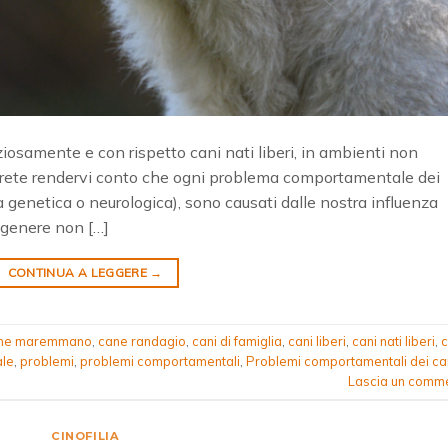
ziosamente e con rispetto cani nati liberi, in ambienti non
trete rendervi conto che ogni problema comportamentale dei
tura genetica o neurologica), sono causati dalle nostra influenza
in genere non […]
CONTINUA A LEGGERE
→
ne maremmano
,
cane randagio
,
cani di famiglia
,
cani liberi
,
cani nati liberi
,
c
le
,
problemi
,
problemi comportamentali
,
Problemi comportamentali dei ca
Lascia un comm
CINOFILIA