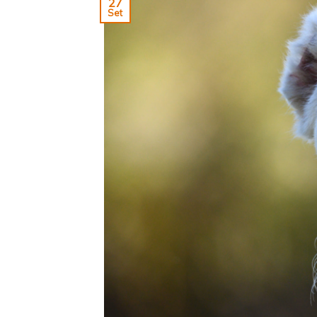
27
Set