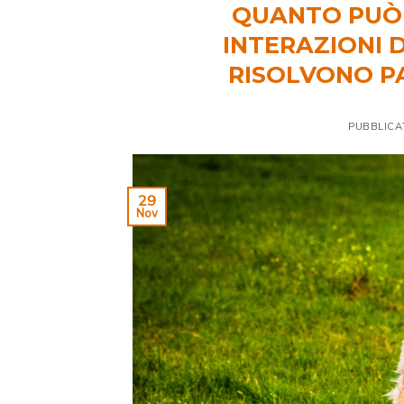
QUANTO PUÒ 
INTERAZIONI D
RISOLVONO PA
PUBBLICA
29
Nov