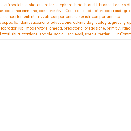
sività sociale
,
alpha
,
australian shepherd
,
beta
,
branchi
,
branco
,
branco di
ne
,
cane maremmano
,
cane primitivo
,
Cani
,
cani moderatori
,
cani randagi
,
c
o
,
comportamenti ritualizzati
,
comportamenti sociali
,
comportamento
,
cospecifici
,
domesticazione
,
educazione
,
eskimo dog
,
etologia
,
gioco
,
grup
,
labrador
,
lupi
,
moderatore
,
omega
,
predatorio
,
predazione
,
primitivi
,
rand
lizzati
,
ritualizzazione
,
sociale
,
sociali
,
socievoli
,
specie
,
terrier
Comme
2