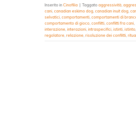
Inserito in
Cinofilia
|
Taggato
aggressività
,
aggres
cani
,
canadian eskimo dog
,
canadian inuit dog
,
ca
selvatici
,
comportamenti
,
comportamenti di branc
comportamento di gioco
,
conflitti
,
conflitti fra cani
,
interazione
,
interazioni
,
intraspecifici
,
istinti
,
istinto
regolatore
,
relazione
,
risoluzione dei conflitti
,
ritua