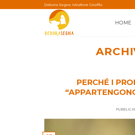
Salta
Debora Segna, Istruttore Cinofilo
ai
contenuti
HOME
ARCHI
PERCHÉ I PR
“APPARTENGONO”
PUBBLICA