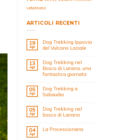
veterinario
ARTICOLI RECENTI
Dog Trekking Ippovia
19
Apr
del Vulcano Laziale
Dog Trekking nel
13
Apr
Bosco di Lariano, una
fantastica giornata
Dog Trekking a
05
Apr
Sabaudia
Dog Trekking nel
05
Apr
bosco di Lariano
La Processionaria
04
Apr