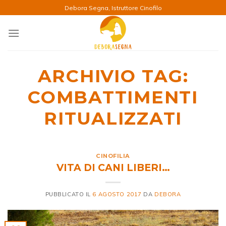
Salta
Debora Segna, Istruttore Cinofilo
ai
contenuti
ARCHIVIO TAG:
COMBATTIMENTI
RITUALIZZATI
CINOFILIA
VITA DI CANI LIBERI…
PUBBLICATO IL
6 AGOSTO 2017
DA
DEBORA