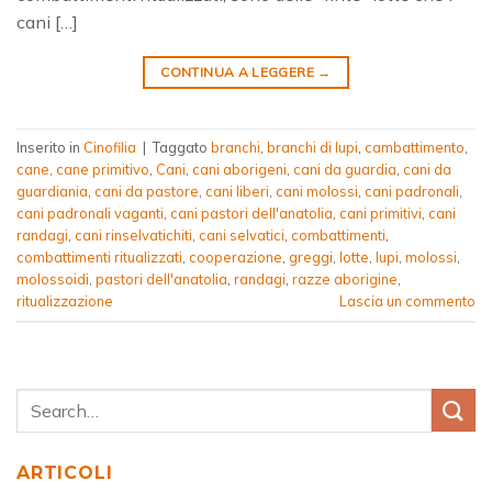
cani […]
CONTINUA A LEGGERE
→
Inserito in
Cinofilia
|
Taggato
branchi
,
branchi di lupi
,
cambattimento
,
cane
,
cane primitivo
,
Cani
,
cani aborigeni
,
cani da guardia
,
cani da
guardiania
,
cani da pastore
,
cani liberi
,
cani molossi
,
cani padronali
,
cani padronali vaganti
,
cani pastori dell'anatolia
,
cani primitivi
,
cani
randagi
,
cani rinselvatichiti
,
cani selvatici
,
combattimenti
,
combattimenti ritualizzati
,
cooperazione
,
greggi
,
lotte
,
lupi
,
molossi
,
molossoidi
,
pastori dell'anatolia
,
randagi
,
razze aborigine
,
ritualizzazione
Lascia un commento
ARTICOLI