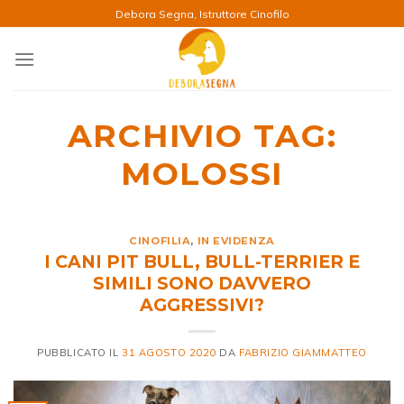
Salta
Debora Segna, Istruttore Cinofilo
ai
contenuti
ARCHIVIO TAG:
MOLOSSI
CINOFILIA
,
IN EVIDENZA
I CANI PIT BULL, BULL-TERRIER E
SIMILI SONO DAVVERO
AGGRESSIVI?
PUBBLICATO IL
31 AGOSTO 2020
DA
FABRIZIO GIAMMATTEO