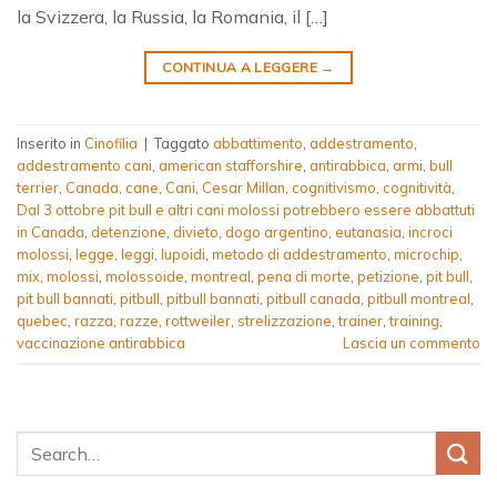
la Svizzera, la Russia, la Romania, il […]
CONTINUA A LEGGERE
→
Inserito in
Cinofilia
|
Taggato
abbattimento
,
addestramento
,
addestramento cani
,
american stafforshire
,
antirabbica
,
armi
,
bull
terrier
,
Canada
,
cane
,
Cani
,
Cesar Millan
,
cognitivismo
,
cognitività
,
Dal 3 ottobre pit bull e altri cani molossi potrebbero essere abbattuti
in Canada
,
detenzione
,
divieto
,
dogo argentino
,
eutanasia
,
incroci
molossi
,
legge
,
leggi
,
lupoidi
,
metodo di addestramento
,
microchip
,
mix
,
molossi
,
molossoide
,
montreal
,
pena di morte
,
petizione
,
pit bull
,
pit bull bannati
,
pitbull
,
pitbull bannati
,
pitbull canada
,
pitbull montreal
,
quebec
,
razza
,
razze
,
rottweiler
,
strelizzazione
,
trainer
,
training
,
vaccinazione antirabbica
Lascia un commento