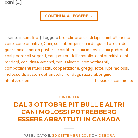
cani […]
CONTINUA A LEGGERE
→
Inserito in
Cinofilia
|
Taggato
branchi
,
branchi di lupi
,
cambattimento
,
cane
,
cane primitivo
,
Cani
,
cani aborigeni
,
cani da guardia
,
cani da
guardiania
,
cani da pastore
,
cani liberi
,
cani molossi
,
cani padronali
,
cani padronali vaganti
,
cani pastori dell'anatolia
,
cani primitivi
,
cani
randagi
,
cani rinselvatichiti
,
cani selvatici
,
combattimenti
,
combattimenti ritualizzati
,
cooperazione
,
greggi
,
lotte
,
lupi
,
molossi
,
molossoidi
,
pastori dell'anatolia
,
randagi
,
razze aborigine
,
ritualizzazione
Lascia un commento
CINOFILIA
DAL 3 OTTOBRE PIT BULL E ALTRI
CANI MOLOSSI POTREBBERO
ESSERE ABBATTUTI IN CANADA
PUBBLICATO IL
30 SETTEMBRE 2016
DA
DEBORA