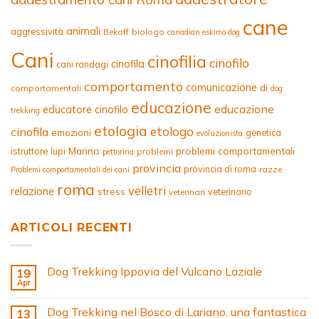
cane
animali
aggressività
Bekoff
biologo
canadian eskimo dog
Cani
cinofilia
cinofilo
cinofila
cani randagi
comportamento
comunicazione
di
comportamentali
dog
educazione
educazione
educatore cinofilo
trekking
etologia
etologo
cinofila
emozioni
genetica
evoluzionista
Marino
problemi comportamentali
istruttore
lupi
problemi
pettorina
provincia
provincia di roma
razze
Problemi comportamentali dei cani
roma
velletri
relazione
stress
veterinario
veterinari
ARTICOLI RECENTI
Dog Trekking Ippovia del Vulcano Laziale
19
Apr
Dog Trekking nel Bosco di Lariano, una fantastica
13