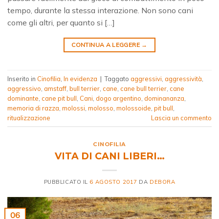
tempo, durante la stessa interazione. Non sono cani
come gli altri, per quanto si […]
CONTINUA A LEGGERE
→
Inserito in
Cinofilia
,
In evidenza
|
Taggato
aggressivi
,
aggressività
,
aggressivo
,
amstaff
,
bull terrier
,
cane
,
cane bull terrier
,
cane
dominante
,
cane pit bull
,
Cani
,
dogo argentino
,
dominananza
,
memoria di razza
,
molossi
,
molosso
,
molossoide
,
pit bull
,
ritualizzazione
Lascia un commento
CINOFILIA
VITA DI CANI LIBERI…
PUBBLICATO IL
6 AGOSTO 2017
DA
DEBORA
06