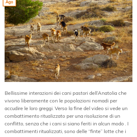
Ago
Bellissime interazioni dei cani pastori dell’Anatolia che
vivono liberamente con le popolazioni nomadi per
accudire le loro greggi. Verso la fine del video si vede un
combattimento ritualizzato per una risoluzione di un
conflitto, senza che i cani si siano feriti in alcun modo . I
combattimenti ritualizzati, sono delle “finte” lotte che i