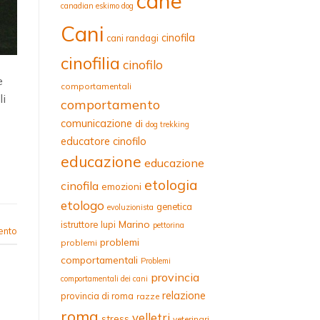
cane
canadian eskimo dog
Cani
cinofila
cani randagi
cinofilia
cinofilo
e
comportamentali
li
comportamento
comunicazione
di
dog trekking
educatore cinofilo
educazione
educazione
etologia
cinofila
emozioni
etologo
genetica
evoluzionista
Marino
istruttore
lupi
pettorina
ento
problemi
problemi
comportamentali
Problemi
provincia
comportamentali dei cani
relazione
provincia di roma
razze
roma
velletri
stress
veterinari