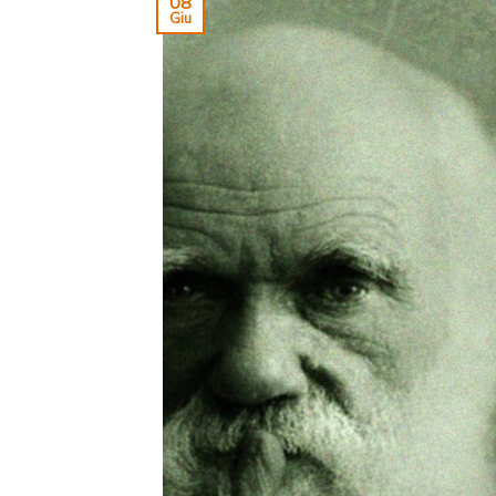
08
Giu