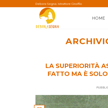
Salta
Debora Segna, Istruttore Cinofilo
ai
contenuti
HOME
ARCHIVI
LA SUPERIORITÀ 
FATTO MA È SOLO 
PUBBLI