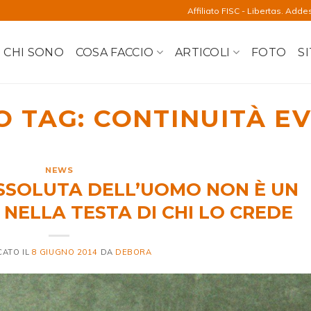
Affiliato FISC - Libertas. Adde
CHI SONO
COSA FACCIO
ARTICOLI
FOTO
SI
O TAG:
CONTINUITÀ E
NEWS
ASSOLUTA DELL’UOMO NON È UN
NELLA TESTA DI CHI LO CREDE
CATO IL
8 GIUGNO 2014
DA
DEBORA