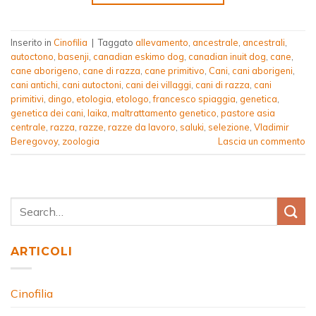
Inserito in
Cinofilia
|
Taggato
allevamento
,
ancestrale
,
ancestrali
,
autoctono
,
basenji
,
canadian eskimo dog
,
canadian inuit dog
,
cane
,
cane aborigeno
,
cane di razza
,
cane primitivo
,
Cani
,
cani aborigeni
,
cani antichi
,
cani autoctoni
,
cani dei villaggi
,
cani di razza
,
cani
primitivi
,
dingo
,
etologia
,
etologo
,
francesco spiaggia
,
genetica
,
genetica dei cani
,
laika
,
maltrattamento genetico
,
pastore asia
centrale
,
razza
,
razze
,
razze da lavoro
,
saluki
,
selezione
,
Vladimir
Beregovoy
,
zoologia
Lascia un commento
ARTICOLI
Cinofilia