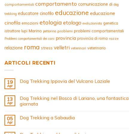
comportamento
comunicazione
di
comportamentali
dog
educazione
educazione
educatore cinofilo
trekking
etologia
etologo
cinofila
emozioni
genetica
evoluzionista
Marino
problemi comportamentali
istruttore
lupi
problemi
pettorina
provincia
provincia di roma
razze
Problemi comportamentali dei cani
roma
velletri
relazione
stress
veterinario
veterinari
ARTICOLI RECENTI
Dog Trekking Ippovia del Vulcano Laziale
19
Apr
Dog Trekking nel Bosco di Lariano, una fantastica
13
Apr
giornata
Dog Trekking a Sabaudia
05
Apr