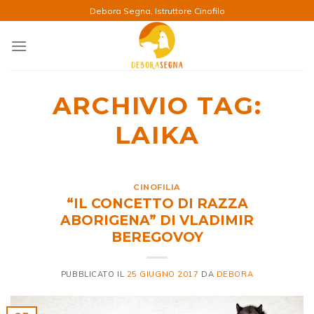
Salta
Debora Segna, Istruttore Cinofilo
ai
contenuti
ARCHIVIO TAG:
LAIKA
CINOFILIA
“IL CONCETTO DI RAZZA
ABORIGENA” DI VLADIMIR
BEREGOVOY
PUBBLICATO IL
25 GIUGNO 2017
DA
DEBORA