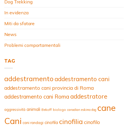
Dog Trekking
In evidenza
Miti da sfatare
News
Problemi comportamentali
TAG
addestramento
addestramento cani
addestramento cani provincia di Roma
addestratore
addestramento cani Roma
cane
animali
aggressività
Bekoff
biologo
canadian eskimo dog
Cani
cinofilia
cinofilo
cinofila
cani randagi