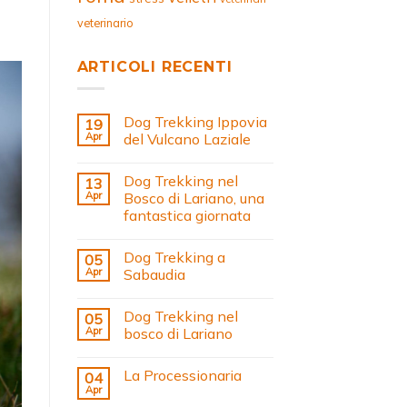
veterinario
ARTICOLI RECENTI
Dog Trekking Ippovia
19
Apr
del Vulcano Laziale
Dog Trekking nel
13
Apr
Bosco di Lariano, una
fantastica giornata
Dog Trekking a
05
Apr
Sabaudia
Dog Trekking nel
05
Apr
bosco di Lariano
La Processionaria
04
Apr