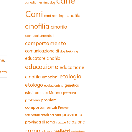
cane
canadian eskimo dog
Cani
cinofila
cani randagi
cinofilia
cinofilo
comportamentali
comportamento
comunicazione
di
dog trekking
educatore cinofilo
ne
,
educazione
educazione
ento
etologia
cinofila
emozioni
etologo
genetica
evoluzionista
Marino
istruttore
lupi
pettorina
problemi
problemi
comportamentali
Problemi
provincia
comportamentali dei cani
relazione
provincia di roma
razze
roma
velletri
stress
veterinari