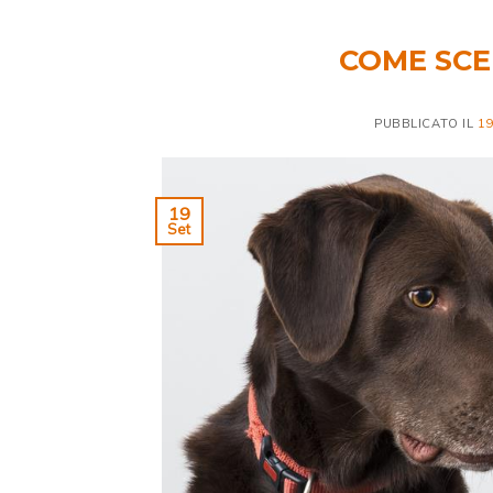
COME SCE
PUBBLICATO IL
1
19
Set