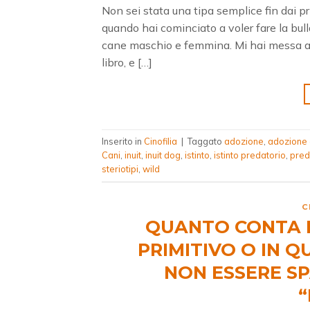
Non sei stata una tipa semplice fin dai pr
quando hai cominciato a voler fare la bul
cane maschio e femmina. Mi hai messa a du
libro, e […]
Inserito in
Cinofilia
|
Taggato
adozione
,
adozione
Cani
,
inuit
,
inuit dog
,
istinto
,
istinto predatorio
,
pred
steriotipi
,
wild
C
QUANTO CONTA LA
PRIMITIVO O IN Q
NON ESSERE SP
“