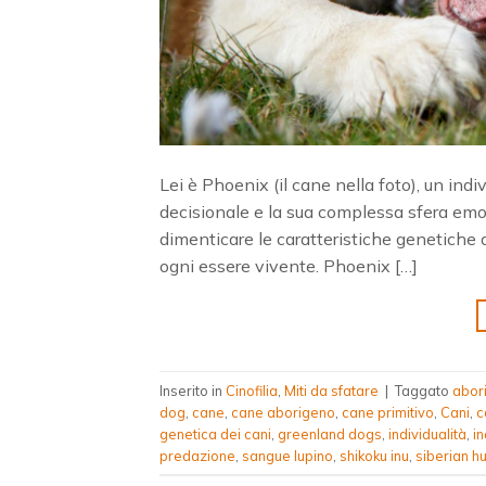
Lei è Phoenix (il cane nella foto), un indi
decisionale e la sua complessa sfera emoz
dimenticare le caratteristiche genetiche d
ogni essere vivente. Phoenix […]
Inserito in
Cinofilia
,
Miti da sfatare
|
Taggato
abor
dog
,
cane
,
cane aborigeno
,
cane primitivo
,
Cani
,
c
genetica dei cani
,
greenland dogs
,
individualità
,
in
predazione
,
sangue lupino
,
shikoku inu
,
siberian h