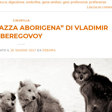
resca
,
digestione
,
endorfine
,
gene amilasi
,
geni
,
preferenze
,
preferenze
Lascia un comm
CINOFILIA
RAZZA ABORIGENA” DI VLADIMIR
BEREGOVOY
ATO IL
25 GIUGNO 2017
DA
DEBORA