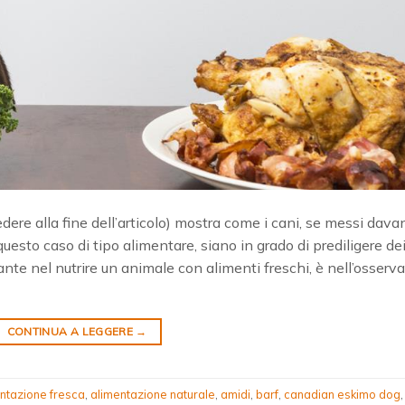
ere alla fine dell’articolo) mostra come i cani, se messi davan
uesto caso di tipo alimentare, siano in grado di prediligere de
ssante nel nutrire un animale con alimenti freschi, è nell’osserv
CONTINUA A LEGGERE
→
ntazione fresca
,
alimentazione naturale
,
amidi
,
barf
,
canadian eskimo dog
,