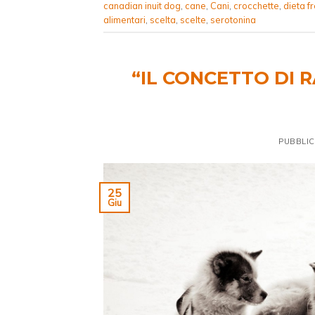
canadian inuit dog
,
cane
,
Cani
,
crocchette
,
dieta f
alimentari
,
scelta
,
scelte
,
serotonina
“IL CONCETTO DI 
PUBBLIC
25
Giu