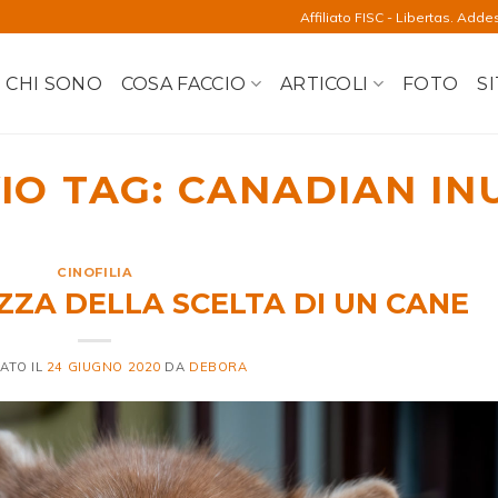
Affiliato FISC - Libertas. Adde
CHI SONO
COSA FACCIO
ARTICOLI
FOTO
SI
IO TAG:
CANADIAN IN
CINOFILIA
ZA DELLA SCELTA DI UN CANE
ATO IL
24 GIUGNO 2020
DA
DEBORA