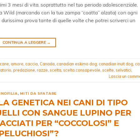
imi 3 mesi di vita, soprattutto nel tuo periodo adolescenziale,
la Wild (marcando con la tua zampa “coatta” alzata) con ogni
rissima prova tante di quelle volte che potrei scriverci un
CONTINUA A LEGGERE
→
 cane
,
amore
,
caccia
,
Canada
,
canadian eskimo dog
,
canadian inuit dog
,
ca
atorio
,
predazione
,
razze
,
scelta
,
scelta consapevole
,
scelte
,
selvatici
,
Lascia un comm
INOFILIA
,
MITI DA SFATARE
 GENETICA NEI CANI DI TIPO
UELLI CON SANGUE LUPINO PER
ACCIATI PER “COCCOLOSI” E
PELUCHIOSI”?