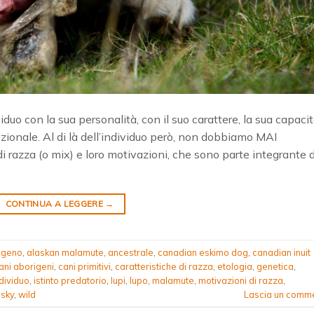
viduo con la sua personalità, con il suo carattere, la sua capaci
ionale. Al di là dell’individuo però, non dobbiamo MAI
i razza (o mix) e loro motivazioni, che sono parte integrante d
CONTINUA A LEGGERE
→
igeno
,
alaskan malamute
,
ancestrale
,
canadian eskimo dog
,
canadian inuit
ani aborigeni
,
cani primitivi
,
caratteristiche di razza
,
etologia
,
genetica
,
dividuo
,
istinto predatorio
,
lupi
,
lupo
,
malamute
,
motivazioni di razza
,
usky
,
wild
Lascia un comm