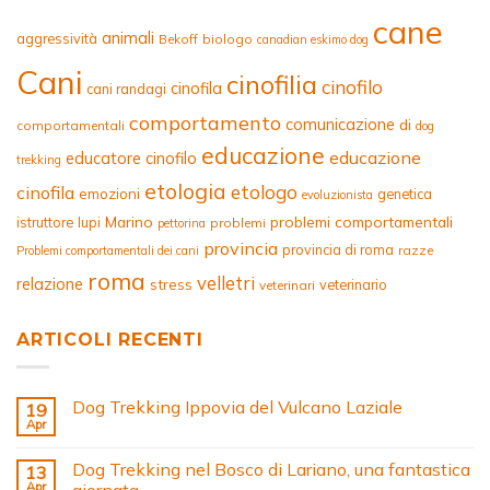
cane
animali
aggressività
Bekoff
biologo
canadian eskimo dog
Cani
cinofilia
cinofilo
cinofila
cani randagi
comportamento
comunicazione
di
comportamentali
dog
educazione
educazione
educatore cinofilo
trekking
etologia
etologo
cinofila
emozioni
genetica
evoluzionista
Marino
problemi comportamentali
istruttore
lupi
problemi
pettorina
provincia
provincia di roma
razze
Problemi comportamentali dei cani
roma
velletri
relazione
stress
veterinario
veterinari
ARTICOLI RECENTI
Dog Trekking Ippovia del Vulcano Laziale
19
Apr
Dog Trekking nel Bosco di Lariano, una fantastica
13
Apr
giornata