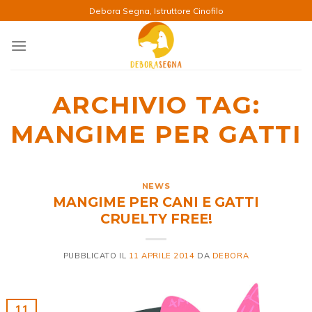
Salta
Debora Segna, Istruttore Cinofilo
ai
contenuti
ARCHIVIO TAG:
MANGIME PER GATTI
NEWS
MANGIME PER CANI E GATTI
CRUELTY FREE!
PUBBLICATO IL
11 APRILE 2014
DA
DEBORA
11