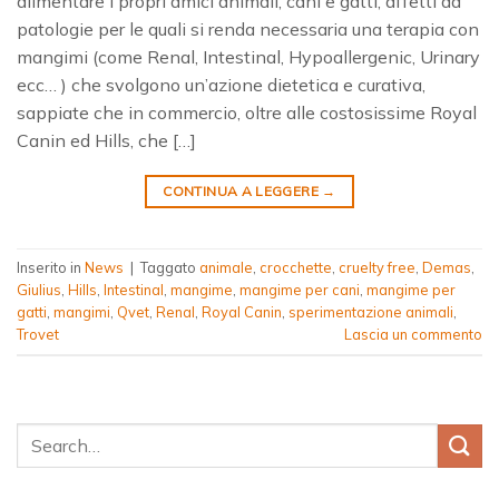
alimentare i propri amici animali, cani e gatti, affetti da
patologie per le quali si renda necessaria una terapia con
mangimi (come Renal, Intestinal, Hypoallergenic, Urinary
ecc… ) che svolgono un’azione dietetica e curativa,
sappiate che in commercio, oltre alle costosissime Royal
Canin ed Hills, che […]
CONTINUA A LEGGERE
→
Inserito in
News
|
Taggato
animale
,
crocchette
,
cruelty free
,
Demas
,
Giulius
,
Hills
,
Intestinal
,
mangime
,
mangime per cani
,
mangime per
gatti
,
mangimi
,
Qvet
,
Renal
,
Royal Canin
,
sperimentazione animali
,
Trovet
Lascia un commento