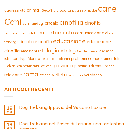
cane
animali
aggressività
Bekoff
biologo
canadian eskimo dog
Cani
cinofilia
cinofilo
cinofila
cani randagi
comportamento
comunicazione
di
comportamentali
dog
educazione
educazione
educatore cinofilo
trekking
etologia
etologo
cinofila
emozioni
genetica
evoluzionista
Marino
problemi comportamentali
istruttore
lupi
problemi
pettorina
provincia
provincia di roma
razze
Problemi comportamentali dei cani
roma
velletri
relazione
stress
veterinario
veterinari
ARTICOLI RECENTI
Dog Trekking Ippovia del Vulcano Laziale
19
Apr
Dog Trekking nel Bosco di Lariano, una fantastica
13
Apr
giornata