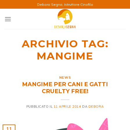
Salta
Debora Segna, Istruttore Cinofilo
ai
contenuti
ARCHIVIO TAG:
MANGIME
NEWS
MANGIME PER CANI E GATTI
CRUELTY FREE!
PUBBLICATO IL
11 APRILE 2014
DA
DEBORA
11