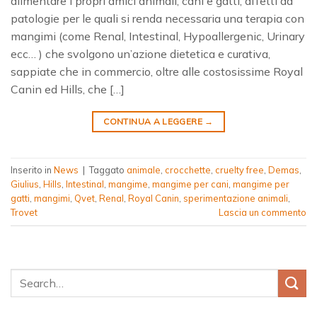
alimentare i propri amici animali, cani e gatti, affetti da
patologie per le quali si renda necessaria una terapia con
mangimi (come Renal, Intestinal, Hypoallergenic, Urinary
ecc… ) che svolgono un’azione dietetica e curativa,
sappiate che in commercio, oltre alle costosissime Royal
Canin ed Hills, che […]
CONTINUA A LEGGERE
→
Inserito in
News
|
Taggato
animale
,
crocchette
,
cruelty free
,
Demas
,
Giulius
,
Hills
,
Intestinal
,
mangime
,
mangime per cani
,
mangime per
gatti
,
mangimi
,
Qvet
,
Renal
,
Royal Canin
,
sperimentazione animali
,
Trovet
Lascia un commento