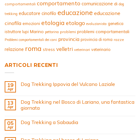
comportamento
comunicazione
di
comportamentali
dog
educazione
educazione
educatore cinofilo
trekking
etologia
etologo
cinofila
emozioni
genetica
evoluzionista
Marino
problemi comportamentali
istruttore
lupi
problemi
pettorina
provincia
provincia di roma
razze
Problemi comportamentali dei cani
roma
velletri
relazione
stress
veterinario
veterinari
ARTICOLI RECENTI
Dog Trekking Ippovia del Vulcano Laziale
19
Apr
Dog Trekking nel Bosco di Lariano, una fantastica
13
Apr
giornata
Dog Trekking a Sabaudia
05
Apr