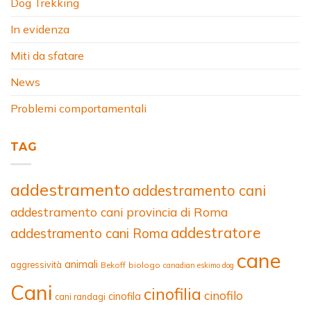
Dog Trekking
In evidenza
Miti da sfatare
News
Problemi comportamentali
TAG
addestramento
addestramento cani
addestramento cani provincia di Roma
addestratore
addestramento cani Roma
cane
animali
aggressività
Bekoff
biologo
canadian eskimo dog
Cani
cinofilia
cinofilo
cinofila
cani randagi