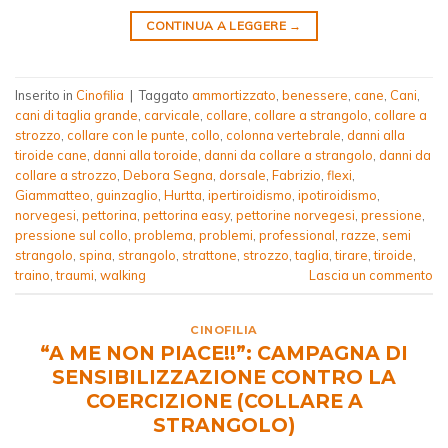
CONTINUA A LEGGERE
→
Inserito in
Cinofilia
|
Taggato
ammortizzato
,
benessere
,
cane
,
Cani
,
cani di taglia grande
,
carvicale
,
collare
,
collare a strangolo
,
collare a
strozzo
,
collare con le punte
,
collo
,
colonna vertebrale
,
danni alla
tiroide cane
,
danni alla toroide
,
danni da collare a strangolo
,
danni da
collare a strozzo
,
Debora Segna
,
dorsale
,
Fabrizio
,
flexi
,
Giammatteo
,
guinzaglio
,
Hurtta
,
ipertiroidismo
,
ipotiroidismo
,
norvegesi
,
pettorina
,
pettorina easy
,
pettorine norvegesi
,
pressione
,
pressione sul collo
,
problema
,
problemi
,
professional
,
razze
,
semi
strangolo
,
spina
,
strangolo
,
strattone
,
strozzo
,
taglia
,
tirare
,
tiroide
,
traino
,
traumi
,
walking
Lascia un commento
CINOFILIA
“A ME NON PIACE!!”: CAMPAGNA DI
SENSIBILIZZAZIONE CONTRO LA
COERCIZIONE (COLLARE A
STRANGOLO)