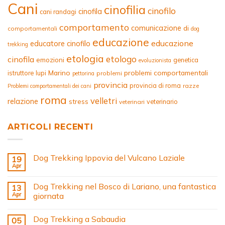
Cani
cinofilia
cinofilo
cinofila
cani randagi
comportamento
comunicazione
di
comportamentali
dog
educazione
educazione
educatore cinofilo
trekking
etologia
etologo
cinofila
emozioni
genetica
evoluzionista
Marino
problemi comportamentali
istruttore
lupi
problemi
pettorina
provincia
provincia di roma
razze
Problemi comportamentali dei cani
roma
velletri
relazione
stress
veterinario
veterinari
ARTICOLI RECENTI
Dog Trekking Ippovia del Vulcano Laziale
19
Apr
Dog Trekking nel Bosco di Lariano, una fantastica
13
Apr
giornata
Dog Trekking a Sabaudia
05