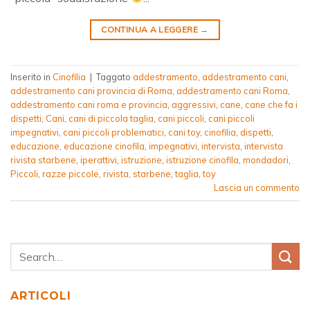
CONTINUA A LEGGERE
→
Inserito in
Cinofilia
|
Taggato
addestramento
,
addestramento cani
,
addestramento cani provincia di Roma
,
addestramento cani Roma
,
addestramento cani roma e provincia
,
aggressivi
,
cane
,
cane che fa i
dispetti
,
Cani
,
cani di piccola taglia
,
cani piccoli
,
cani piccoli
impegnativi
,
cani piccoli problematici
,
cani toy
,
cinofilia
,
dispetti
,
educazione
,
educazione cinofila
,
impegnativi
,
intervista
,
intervista
rivista starbene
,
iperattivi
,
istruzione
,
istruzione cinofila
,
mondadori
,
Piccoli
,
razze piccole
,
rivista
,
starbene
,
taglia
,
toy
Lascia un commento
ARTICOLI