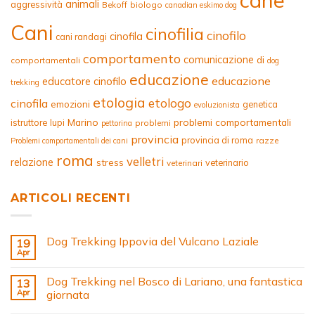
animali
aggressività
Bekoff
biologo
canadian eskimo dog
Cani
cinofilia
cinofilo
cinofila
cani randagi
comportamento
comunicazione
di
comportamentali
dog
educazione
educazione
educatore cinofilo
trekking
etologia
etologo
cinofila
emozioni
genetica
evoluzionista
Marino
problemi comportamentali
istruttore
lupi
problemi
pettorina
provincia
provincia di roma
razze
Problemi comportamentali dei cani
roma
velletri
relazione
stress
veterinario
veterinari
ARTICOLI RECENTI
Dog Trekking Ippovia del Vulcano Laziale
19
Apr
Dog Trekking nel Bosco di Lariano, una fantastica
13
Apr
giornata