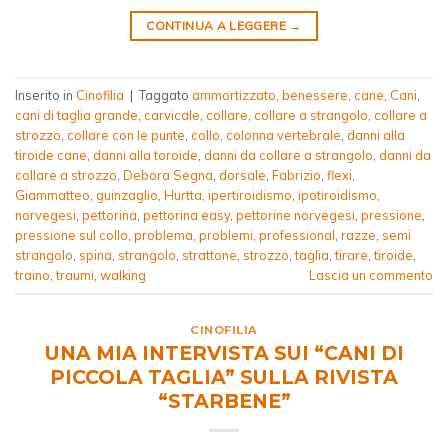
CONTINUA A LEGGERE
→
Inserito in
Cinofilia
|
Taggato
ammortizzato
,
benessere
,
cane
,
Cani
,
cani di taglia grande
,
carvicale
,
collare
,
collare a strangolo
,
collare a
strozzo
,
collare con le punte
,
collo
,
colonna vertebrale
,
danni alla
tiroide cane
,
danni alla toroide
,
danni da collare a strangolo
,
danni da
collare a strozzo
,
Debora Segna
,
dorsale
,
Fabrizio
,
flexi
,
Giammatteo
,
guinzaglio
,
Hurtta
,
ipertiroidismo
,
ipotiroidismo
,
norvegesi
,
pettorina
,
pettorina easy
,
pettorine norvegesi
,
pressione
,
pressione sul collo
,
problema
,
problemi
,
professional
,
razze
,
semi
strangolo
,
spina
,
strangolo
,
strattone
,
strozzo
,
taglia
,
tirare
,
tiroide
,
traino
,
traumi
,
walking
Lascia un commento
CINOFILIA
UNA MIA INTERVISTA SUI “CANI DI
PICCOLA TAGLIA” SULLA RIVISTA
“STARBENE”