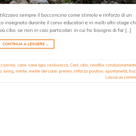
utilizzavo sempre il bocconcino come stimolo e rinforzo di un
 insegnato durante il corso educatori e in molti altri stage c
cibo, se non in casi particolari, in cui ho bisogno di far […]
CONTINUA A LEGGERE
→
cconcino
,
cane
,
cane lupo ceslovacco
,
Cani
,
cibo
,
cinofilia
,
condizionament
o
,
luring
,
mente
,
mente del cane
,
premio
,
rinforzo positivo
,
spontaneità
,
truc
Lascia un comm