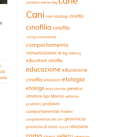
cane
canadian eskimo dog
Cani
cinofila
cani randagi
he
cinofilia
cinofilo
comportamentali
comportamento
comunicazione
di
dog trekking
educatore cinofilo
o
,
educazione
educazione
chi
etologia
ento
cinofila
emozioni
etologo
genetica
evoluzionista
Marino
istruttore
lupi
pettorina
problemi
problemi
comportamentali
Problemi
provincia
comportamentali dei cani
relazione
provincia di roma
razze
roma
velletri
stress
veterinari