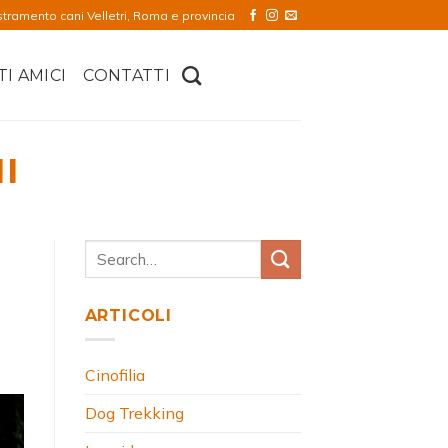
stramento cani Velletri, Roma e provincia
TI AMICI
CONTATTI
I
ARTICOLI
Cinofilia
Dog Trekking