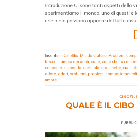
Introduzione Ci sono tanti aspetti della 
sperimentiamo il mondo, uno di questi è la
che a noi possono apparire del tutto disto
Inserito in
Cinofilia
,
Miti da sfatare
,
Problemi comp
bocca
,
cambio dei denti
,
cane
,
cane che fa i dispet
conoscere il mondo
,
cortisolo
,
crocchette
,
cuccioli
odore
,
odori
,
problemi
,
problemi comportamentali
umore
CINOFIL
QUALE È IL CIBO
PUBBLIC