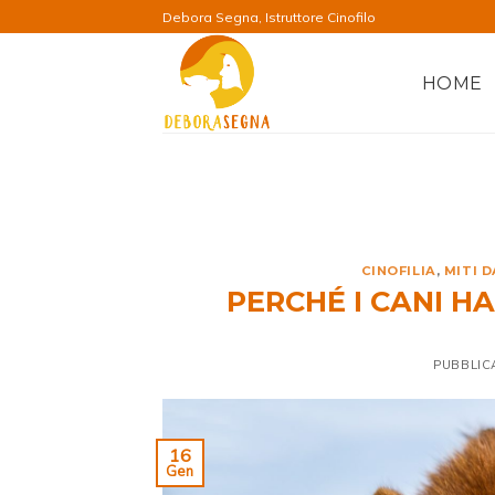
Salta
Debora Segna, Istruttore Cinofilo
ai
contenuti
HOME
CINOFILIA
,
MITI 
PERCHÉ I CANI H
PUBBLIC
16
Gen