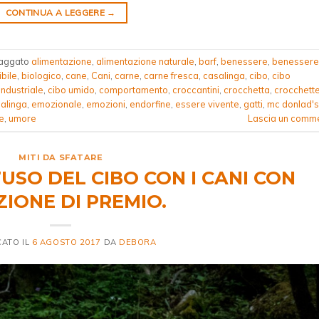
CONTINUA A LEGGERE
→
aggato
alimentazione
,
alimentazione naturale
,
barf
,
benessere
,
benessere
bile
,
biologico
,
cane
,
Cani
,
carne
,
carne fresca
,
casalinga
,
cibo
,
cibo
industriale
,
cibo umido
,
comportamento
,
croccantini
,
crocchetta
,
crocchett
salinga
,
emozionale
,
emozioni
,
endorfine
,
essere vivente
,
gatti
,
mc donlad's
e
,
umore
Lascia un comm
MITI DA SFATARE
’USO DEL CIBO CON I CANI CON
IONE DI PREMIO.
CATO IL
6 AGOSTO 2017
DA
DEBORA