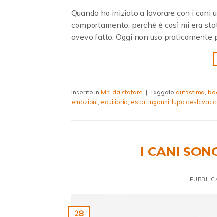
Quando ho iniziato a lavorare con i cani 
comportamento, perché è così mi era stato
avevo fatto. Oggi non uso praticamente più 
Inserito in
Miti da sfatare
|
Taggato
autostima
,
bo
emozioni
,
equilibrio
,
esca
,
inganni
,
lupo ceslovacc
I CANI SO
PUBBLIC
28