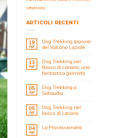
veterinario
ARTICOLI RECENTI
Dog Trekking Ippovia
19
Apr
del Vulcano Laziale
Dog Trekking nel
13
Apr
Bosco di Lariano, una
fantastica giornata
Dog Trekking a
05
Apr
Sabaudia
Dog Trekking nel
05
Apr
bosco di Lariano
La Processionaria
04
Apr