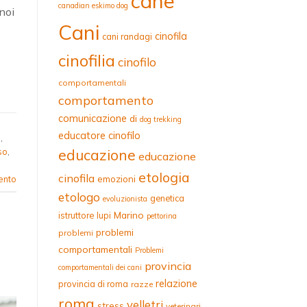
cane
canadian eskimo dog
noi
Cani
cinofila
cani randagi
]
cinofilia
cinofilo
comportamentali
comportamento
comunicazione
di
dog trekking
educatore cinofilo
o
,
educazione
so
,
educazione
etologia
cinofila
emozioni
ento
etologo
genetica
evoluzionista
Marino
istruttore
lupi
pettorina
problemi
problemi
comportamentali
Problemi
provincia
comportamentali dei cani
relazione
provincia di roma
razze
roma
velletri
stress
veterinari