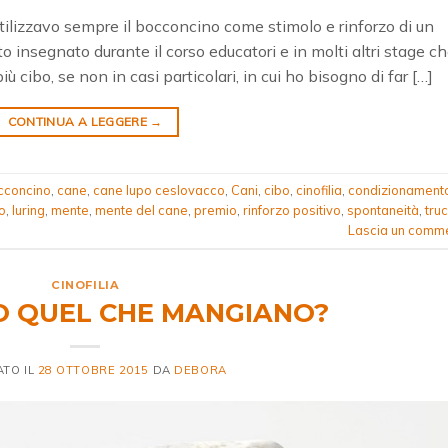
utilizzavo sempre il bocconcino come stimolo e rinforzo di un
 insegnato durante il corso educatori e in molti altri stage c
cibo, se non in casi particolari, in cui ho bisogno di far […]
CONTINUA A LEGGERE
→
cconcino
,
cane
,
cane lupo ceslovacco
,
Cani
,
cibo
,
cinofilia
,
condizionament
o
,
luring
,
mente
,
mente del cane
,
premio
,
rinforzo positivo
,
spontaneità
,
truc
Lascia un comm
CINOFILIA
NO QUEL CHE MANGIANO?
ATO IL
28 OTTOBRE 2015
DA
DEBORA