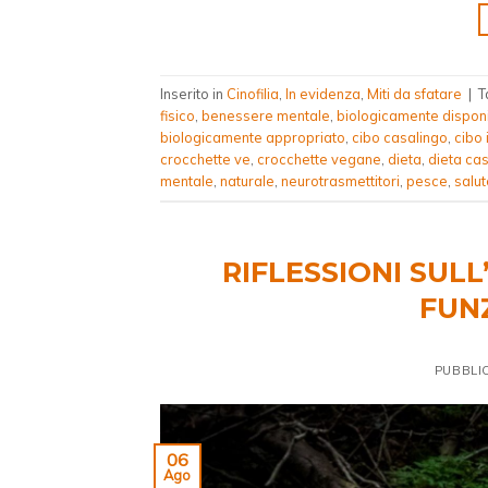
Inserito in
Cinofilia
,
In evidenza
,
Miti da sfatare
|
T
fisico
,
benessere mentale
,
biologicamente disponi
biologicamente appropriato
,
cibo casalingo
,
cibo 
crocchette ve
,
crocchette vegane
,
dieta
,
dieta ca
mentale
,
naturale
,
neurotrasmettitori
,
pesce
,
salut
RIFLESSIONI SULL
FUNZ
PUBBLI
06
Ago