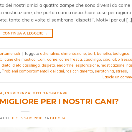
vita dei nostri amici a quattro zampe che sono diversi da come 
 masticazione, che porta i cani a rosicchiare cose per ragioni
rte, tanto che a volte ci sembrano “dispetti”. Motivi per cui […
CONTINUA A LEGGERE
→
ortamentali
|
Taggato
adrenalina
,
alimentazione
,
barf
,
benefici
,
biologico
,
ti
,
cane che mastica
,
Cani
,
carne
,
carne fresca
,
casalingo
,
cibo
,
cibo fresc
,
dieta
,
dieta casalinga
,
dispetti
,
endorfine
,
esplorazione
,
masticazione
,
na
,
Problemi comportamentali dei cani
,
rosicchiamento
,
serotonina
,
stress
,
Lascia un comm
IA
,
IN EVIDENZA
,
MITI DA SFATARE
 MIGLIORE PER I NOSTRI CANI?
ATO IL
8 GENNAIO 2018
DA
DEBORA