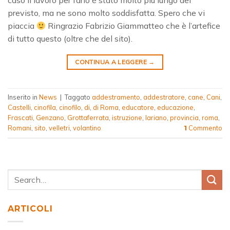
caso il lavoro per farlo è stato molto più lungo del
previsto, ma ne sono molto soddisfatta. Spero che vi
piaccia
Ringrazio Fabrizio Giammatteo che è l’artefice
di tutto questo (oltre che del sito).
CONTINUA A LEGGERE
→
Inserito in
News
|
Taggato
addestramento
,
addestratore
,
cane
,
Cani
,
Castelli
,
cinofila
,
cinofilo
,
di
,
di Roma
,
educatore
,
educazione
,
Frascati
,
Genzano
,
Grottaferrata
,
istruzione
,
lariano
,
provincia
,
roma
,
Romani
,
sito
,
velletri
,
volantino
Commento
1
ARTICOLI