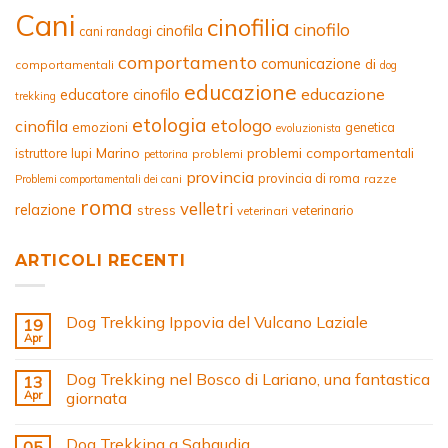
Cani
cinofilia
cinofilo
cinofila
cani randagi
comportamento
comunicazione
di
comportamentali
dog
educazione
educazione
educatore cinofilo
trekking
etologia
etologo
cinofila
emozioni
genetica
evoluzionista
Marino
problemi comportamentali
istruttore
lupi
problemi
pettorina
provincia
provincia di roma
razze
Problemi comportamentali dei cani
roma
velletri
relazione
stress
veterinario
veterinari
ARTICOLI RECENTI
Dog Trekking Ippovia del Vulcano Laziale
19
Apr
Dog Trekking nel Bosco di Lariano, una fantastica
13
Apr
giornata
Dog Trekking a Sabaudia
05