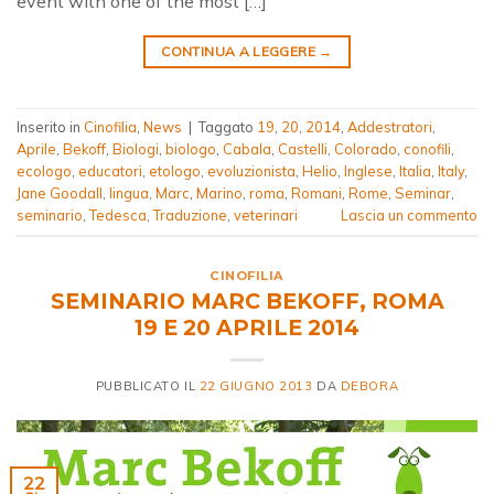
event with one of the most […]
CONTINUA A LEGGERE
→
Inserito in
Cinofilia
,
News
|
Taggato
19
,
20
,
2014
,
Addestratori
,
Aprile
,
Bekoff
,
Biologi
,
biologo
,
Cabala
,
Castelli
,
Colorado
,
conofili
,
ecologo
,
educatori
,
etologo
,
evoluzionista
,
Helio
,
Inglese
,
Italia
,
Italy
,
Jane Goodall
,
lingua
,
Marc
,
Marino
,
roma
,
Romani
,
Rome
,
Seminar
,
seminario
,
Tedesca
,
Traduzione
,
veterinari
Lascia un commento
CINOFILIA
SEMINARIO MARC BEKOFF, ROMA
19 E 20 APRILE 2014
PUBBLICATO IL
22 GIUGNO 2013
DA
DEBORA
22