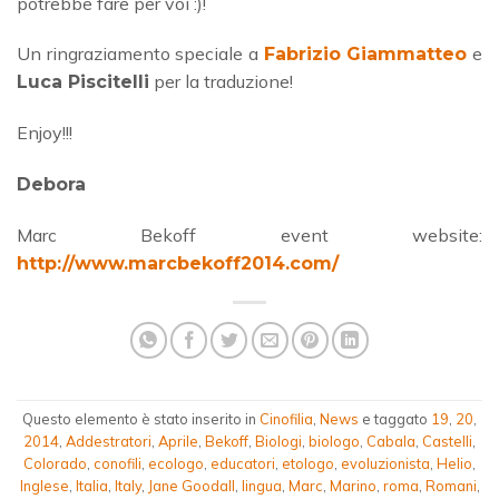
potrebbe fare per voi :)!
Un ringraziamento speciale a
e
Fabrizio Giammatteo
per la traduzione!
Luca Piscitelli
Enjoy!!!
Debora
Marc Bekoff event website:
http://www.marcbekoff2014.com/
Questo elemento è stato inserito in
Cinofilia
,
News
e taggato
19
,
20
,
2014
,
Addestratori
,
Aprile
,
Bekoff
,
Biologi
,
biologo
,
Cabala
,
Castelli
,
Colorado
,
conofili
,
ecologo
,
educatori
,
etologo
,
evoluzionista
,
Helio
,
Inglese
,
Italia
,
Italy
,
Jane Goodall
,
lingua
,
Marc
,
Marino
,
roma
,
Romani
,