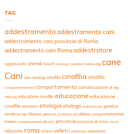
TAG
addestramento
addestramento cani
addestramento cani provincia di Roma
addestratore
addestramento cani Roma
cane
animali
aggressività
Bekoff
biologo
canadian eskimo dog
Cani
cinofilia
cinofilo
cinofila
cani randagi
comportamento
comunicazione
di
comportamentali
dog
educazione
educazione
educatore cinofilo
trekking
etologia
etologo
cinofila
emozioni
genetica
evoluzionista
Marino
problemi comportamentali
istruttore
lupi
problemi
pettorina
provincia
provincia di roma
razze
Problemi comportamentali dei cani
roma
velletri
relazione
stress
veterinario
veterinari