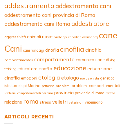
addestramento
addestramento cani
addestramento cani provincia di Roma
addestratore
addestramento cani Roma
cane
animali
aggressività
Bekoff
biologo
canadian eskimo dog
Cani
cinofilia
cinofilo
cinofila
cani randagi
comportamento
comunicazione
di
comportamentali
dog
educazione
educazione
educatore cinofilo
trekking
etologia
etologo
cinofila
emozioni
genetica
evoluzionista
Marino
problemi comportamentali
istruttore
lupi
problemi
pettorina
provincia
provincia di roma
razze
Problemi comportamentali dei cani
roma
velletri
relazione
stress
veterinario
veterinari
ARTICOLI RECENTI