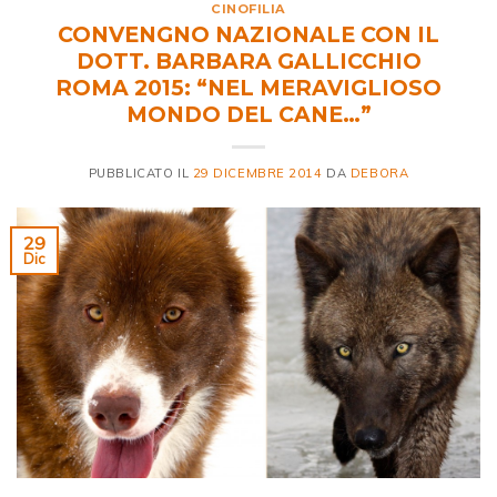
CINOFILIA
CONVENGNO NAZIONALE CON IL
DOTT. BARBARA GALLICCHIO
ROMA 2015: “NEL MERAVIGLIOSO
MONDO DEL CANE…”
PUBBLICATO IL
29 DICEMBRE 2014
DA
DEBORA
29
Dic