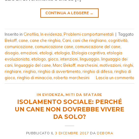
CONTINUA A LEGGERE
→
Inserito in
Cinofilia
,
In evidenza
,
Problemi comportamentali
|
Taggato
Bekoff
,
cane
,
cane che ringhia
,
Cani
,
cani che ringhiano
,
cognitività
,
comunicazione
,
comunicazione cane
,
comunicazione del cane
,
disagio
,
emozioni
,
etologi
,
etologia
,
Etologia cognitiva
,
etologia
evoluzionista
,
etologo
,
gioco
,
intenzioni
,
linguaggio
,
linguaggio dei
cani
,
linguaggio del cane
,
Marc Bekoff
,
marchesini
,
motivazioni
,
ringhi
,
ringhiare
,
ringhio
,
ringhio di avvertimento
,
ringhio di difesa
,
ringhio di
gioco
,
ringhio di minaccia
,
roberto marchesini
Lascia un commento
IN EVIDENZA
,
MITI DA SFATARE
ISOLAMENTO SOCIALE: PERCHÉ
UN CANE NON DOVREBBE VIVERE
DA SOLO?
PUBBLICATO IL
3 DICEMBRE 2017
DA
DEBORA