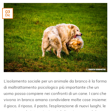
03
Dic
L’isolamento sociale per un animale da branco è la forma
di maltrattamento psicologico più importante che un
uomo possa compiere nei confronti di un cane. I cani che
vivono in branco amano condividere molte cose insieme:
il gioco, il riposo, il pasto, l’esplorazione di nuovi luoghi, le