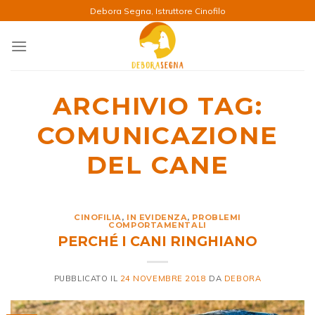
Salta
Debora Segna, Istruttore Cinofilo
ai
contenuti
ARCHIVIO TAG:
COMUNICAZIONE
DEL CANE
CINOFILIA
,
IN EVIDENZA
,
PROBLEMI
COMPORTAMENTALI
PERCHÉ I CANI RINGHIANO
PUBBLICATO IL
24 NOVEMBRE 2018
DA
DEBORA