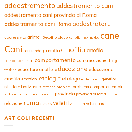
addestramento
addestramento cani
addestramento cani provincia di Roma
addestratore
addestramento cani Roma
cane
animali
aggressività
Bekoff
biologo
canadian eskimo dog
Cani
cinofilia
cinofilo
cinofila
cani randagi
comportamento
comunicazione
di
comportamentali
dog
educazione
educazione
educatore cinofilo
trekking
etologia
etologo
cinofila
emozioni
genetica
evoluzionista
Marino
problemi comportamentali
istruttore
lupi
problemi
pettorina
provincia
provincia di roma
razze
Problemi comportamentali dei cani
roma
velletri
relazione
stress
veterinario
veterinari
ARTICOLI RECENTI