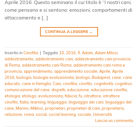
Aprile 2016. Questo seminario il cui titolo è “I nostri cani,
come pensano e si sentono: emozioni, comportamenti di
attaccamento e […]
CONTINUA A LEGGERE
→
Inserito in
Cinofilia
|
Taggato
10
,
2016
,
9
,
Adam
,
Adam Milosi
,
addestramento
,
addestramento cani
,
addestramento cani provincia
di Roma
,
addestramento cani Roma
,
addestramento cani roma e
provincia
,
apprendimento
,
apprendimento sociale
,
Aprile
,
Aprile
2016
,
biologia
,
biologia evoluzionista
,
biologo
,
Budapest
,
cane
,
cane
educato
,
cane in famiglia
,
Cani
,
cinofilia
,
cinofilo
,
cognitività
,
cognitivo
,
comunicazione del cane
,
dispetti
,
educazione
,
educazione cinofila
,
etologia
,
etologo
,
evoluzionista
,
fiducia
,
fu
,
istruttore
,
istruttore
cinofilo
,
Italia
,
learning
,
linguaggio
,
linguaggio dei cani
,
linguaggio del
cane
,
Marino
,
Miklosi
,
proprietari
,
proprietari di cani
,
proprietario
,
relazione
,
roma
,
social
,
social learning
,
sociale
,
Università
Lascia un commento