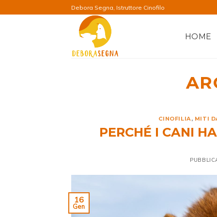
Salta
Debora Segna, Istruttore Cinofilo
ai
contenuti
HOME
AR
CINOFILIA
,
MITI 
PERCHÉ I CANI H
PUBBLIC
16
Gen