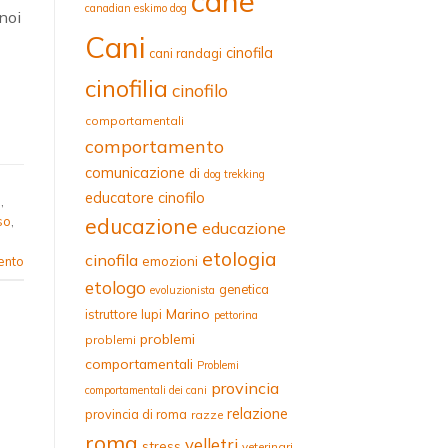
cane
canadian eskimo dog
noi
Cani
cinofila
cani randagi
]
cinofilia
cinofilo
comportamentali
comportamento
comunicazione
di
dog trekking
educatore cinofilo
o
,
educazione
so
,
educazione
etologia
cinofila
emozioni
ento
etologo
genetica
evoluzionista
Marino
istruttore
lupi
pettorina
problemi
problemi
comportamentali
Problemi
provincia
comportamentali dei cani
relazione
provincia di roma
razze
roma
velletri
stress
veterinari