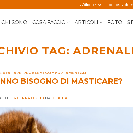
Affiliato FISC - Libertas. Adde
CHI SONO
COSA FACCIO
ARTICOLI
FOTO
SI
CHIVIO TAG:
ADRENAL
DA SFATARE
,
PROBLEMI COMPORTAMENTALI
ANNO BISOGNO DI MASTICARE?
ATO IL
16 GENNAIO 2018
DA
DEBORA