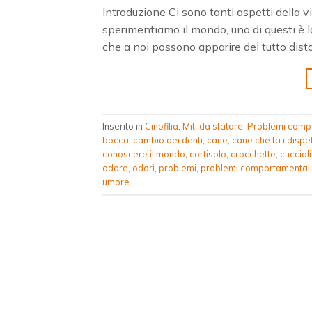
Introduzione Ci sono tanti aspetti della 
sperimentiamo il mondo, uno di questi è la
che a noi possono apparire del tutto disto
Inserito in
Cinofilia
,
Miti da sfatare
,
Problemi comp
bocca
,
cambio dei denti
,
cane
,
cane che fa i dispet
conoscere il mondo
,
cortisolo
,
crocchette
,
cuccioli
odore
,
odori
,
problemi
,
problemi comportamentali
umore