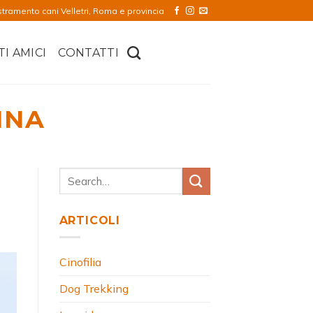
stramento cani Velletri, Roma e provincia
TI AMICI
CONTATTI
INA
ARTICOLI
Cinofilia
Dog Trekking