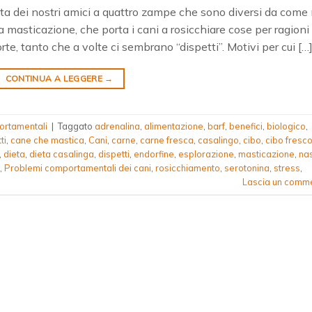
vita dei nostri amici a quattro zampe che sono diversi da come 
 masticazione, che porta i cani a rosicchiare cose per ragioni
rte, tanto che a volte ci sembrano “dispetti”. Motivi per cui […
CONTINUA A LEGGERE
→
ortamentali
|
Taggato
adrenalina
,
alimentazione
,
barf
,
benefici
,
biologico
,
ti
,
cane che mastica
,
Cani
,
carne
,
carne fresca
,
casalingo
,
cibo
,
cibo fresc
,
dieta
,
dieta casalinga
,
dispetti
,
endorfine
,
esplorazione
,
masticazione
,
na
,
Problemi comportamentali dei cani
,
rosicchiamento
,
serotonina
,
stress
,
Lascia un comm