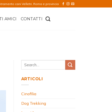
stramento cani Velletri, Roma e provincia
TI AMICI
CONTATTI
E
ARTICOLI
Cinofilia
Dog Trekking