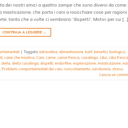
vita dei nostri amici a quattro zampe che sono diversi da come 
 masticazione, che porta i cani a rosicchiare cose per ragioni
rte, tanto che a volte ci sembrano “dispetti”. Motivi per cui […
CONTINUA A LEGGERE
→
ortamentali
|
Taggato
adrenalina
,
alimentazione
,
barf
,
benefici
,
biologico
,
ti
,
cane che mastica
,
Cani
,
carne
,
carne fresca
,
casalingo
,
cibo
,
cibo fresc
,
dieta
,
dieta casalinga
,
dispetti
,
endorfine
,
esplorazione
,
masticazione
,
na
,
Problemi comportamentali dei cani
,
rosicchiamento
,
serotonina
,
stress
,
Lascia un comm