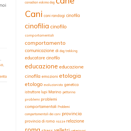
cane
canadian eskimo dog
noi
Cani
cinofila
cani randagi
]
cinofilia
cinofilo
comportamentali
comportamento
comunicazione
di
dog trekking
educatore cinofilo
o
,
educazione
so
,
educazione
etologia
cinofila
emozioni
ento
etologo
genetica
evoluzionista
Marino
istruttore
lupi
pettorina
problemi
problemi
comportamentali
Problemi
provincia
comportamentali dei cani
relazione
provincia di roma
razze
roma
velletri
stress
veterinari