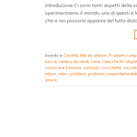
Introduzione Ci sono tanti aspetti della 
sperimentiamo il mondo, uno di questi è la
che a noi possono apparire del tutto disto
Inserito in
Cinofilia
,
Miti da sfatare
,
Problemi comp
bocca
,
cambio dei denti
,
cane
,
cane che fa i dispet
conoscere il mondo
,
cortisolo
,
crocchette
,
cuccioli
odore
,
odori
,
problemi
,
problemi comportamentali
umore