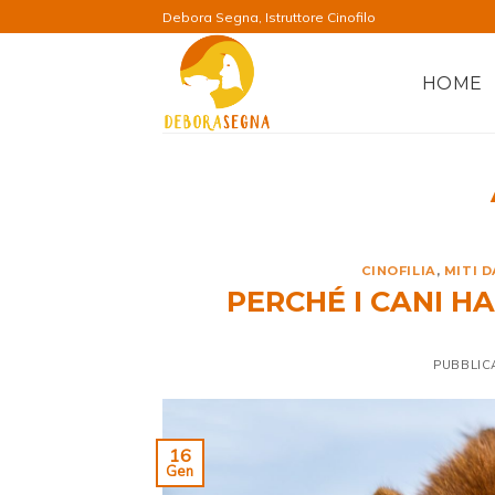
Salta
Debora Segna, Istruttore Cinofilo
ai
contenuti
HOME
CINOFILIA
,
MITI 
PERCHÉ I CANI H
PUBBLIC
16
Gen