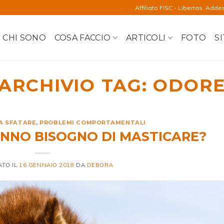
Affiliato FISC - Libertas. Adde
CHI SONO
COSA FACCIO
ARTICOLI
FOTO
SI
ARCHIVIO TAG:
ODOR
DA SFATARE
,
PROBLEMI COMPORTAMENTALI
ANNO BISOGNO DI MASTICARE?
ATO IL
16 GENNAIO 2018
DA
DEBORA