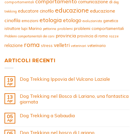
comportamento
comunicazione
di
comportamentali
dog
educazione
educazione
educatore cinofilo
trekking
etologia
etologo
cinofila
emozioni
genetica
evoluzionista
Marino
problemi comportamentali
istruttore
lupi
problemi
pettorina
provincia
provincia di roma
razze
Problemi comportamentali dei cani
roma
velletri
relazione
stress
veterinario
veterinari
ARTICOLI RECENTI
Dog Trekking Ippovia del Vulcano Laziale
19
Apr
Dog Trekking nel Bosco di Lariano, una fantastica
13
Apr
giornata
Dog Trekking a Sabaudia
05
Apr
Dog Trekking nel bosco di Lariano
05