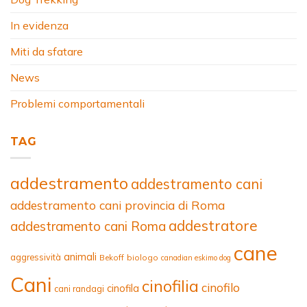
In evidenza
Miti da sfatare
News
Problemi comportamentali
TAG
addestramento
addestramento cani
addestramento cani provincia di Roma
addestratore
addestramento cani Roma
cane
animali
aggressività
Bekoff
biologo
canadian eskimo dog
Cani
cinofilia
cinofilo
cinofila
cani randagi