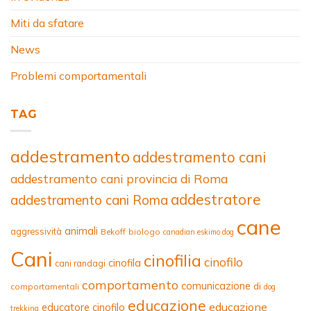
Miti da sfatare
News
Problemi comportamentali
TAG
addestramento
addestramento cani
addestramento cani provincia di Roma
addestratore
addestramento cani Roma
cane
animali
aggressività
Bekoff
biologo
canadian eskimo dog
Cani
cinofilia
cinofilo
cinofila
cani randagi
comportamento
comunicazione
di
comportamentali
dog
educazione
educazione
educatore cinofilo
trekking