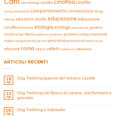
Cani
cinofilia
cinofilo
cinofila
cani randagi
comportamento
comunicazione
di
comportamentali
dog
educazione
educazione
educatore cinofilo
trekking
etologia
etologo
cinofila
emozioni
genetica
evoluzionista
Marino
problemi comportamentali
istruttore
lupi
problemi
pettorina
provincia
provincia di roma
razze
Problemi comportamentali dei cani
roma
velletri
relazione
stress
veterinario
veterinari
ARTICOLI RECENTI
Dog Trekking Ippovia del Vulcano Laziale
19
Apr
Dog Trekking nel Bosco di Lariano, una fantastica
13
Apr
giornata
Dog Trekking a Sabaudia
05
Apr