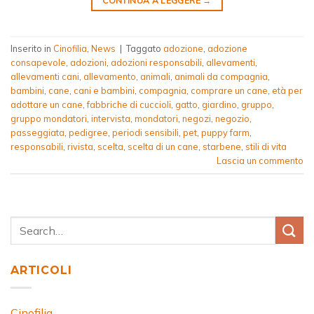
CONTINUA A LEGGERE
→
Inserito in
Cinofilia
,
News
|
Taggato
adozione
,
adozione
consapevole
,
adozioni
,
adozioni responsabili
,
allevamenti
,
allevamenti cani
,
allevamento
,
animali
,
animali da compagnia
,
bambini
,
cane
,
cani e bambini
,
compagnia
,
comprare un cane
,
età per
adottare un cane
,
fabbriche di cuccioli
,
gatto
,
giardino
,
gruppo
,
gruppo mondatori
,
intervista
,
mondatori
,
negozi
,
negozio
,
passeggiata
,
pedigree
,
periodi sensibili
,
pet
,
puppy farm
,
responsabili
,
rivista
,
scelta
,
scelta di un cane
,
starbene
,
stili di vita
Lascia un commento
ARTICOLI
Cinofilia