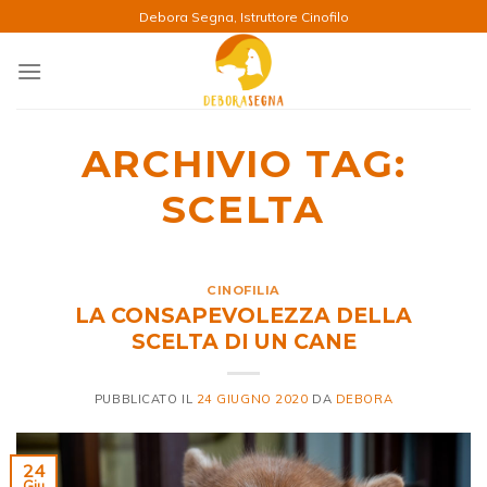
Salta
Debora Segna, Istruttore Cinofilo
ai
contenuti
ARCHIVIO TAG:
SCELTA
CINOFILIA
LA CONSAPEVOLEZZA DELLA
SCELTA DI UN CANE
PUBBLICATO IL
24 GIUGNO 2020
DA
DEBORA
24
Giu