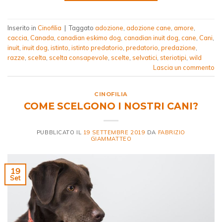
Inserito in
Cinofilia
|
Taggato
adozione
,
adozione cane
,
amore
,
caccia
,
Canada
,
canadian eskimo dog
,
canadian inuit dog
,
cane
,
Cani
,
inuit
,
inuit dog
,
istinto
,
istinto predatorio
,
predatorio
,
predazione
,
razze
,
scelta
,
scelta consapevole
,
scelte
,
selvatici
,
steriotipi
,
wild
Lascia un commento
CINOFILIA
COME SCELGONO I NOSTRI CANI?
PUBBLICATO IL
19 SETTEMBRE 2019
DA
FABRIZIO
GIAMMATTEO
19
Set