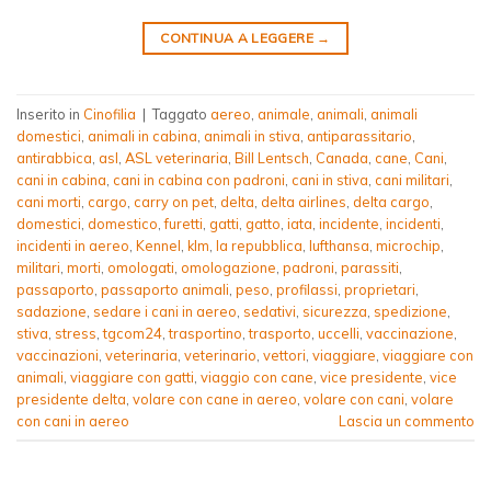
CONTINUA A LEGGERE
→
Inserito in
Cinofilia
|
Taggato
aereo
,
animale
,
animali
,
animali
domestici
,
animali in cabina
,
animali in stiva
,
antiparassitario
,
antirabbica
,
asl
,
ASL veterinaria
,
Bill Lentsch
,
Canada
,
cane
,
Cani
,
cani in cabina
,
cani in cabina con padroni
,
cani in stiva
,
cani militari
,
cani morti
,
cargo
,
carry on pet
,
delta
,
delta airlines
,
delta cargo
,
domestici
,
domestico
,
furetti
,
gatti
,
gatto
,
iata
,
incidente
,
incidenti
,
incidenti in aereo
,
Kennel
,
klm
,
la repubblica
,
lufthansa
,
microchip
,
militari
,
morti
,
omologati
,
omologazione
,
padroni
,
parassiti
,
passaporto
,
passaporto animali
,
peso
,
profilassi
,
proprietari
,
sadazione
,
sedare i cani in aereo
,
sedativi
,
sicurezza
,
spedizione
,
stiva
,
stress
,
tgcom24
,
trasportino
,
trasporto
,
uccelli
,
vaccinazione
,
vaccinazioni
,
veterinaria
,
veterinario
,
vettori
,
viaggiare
,
viaggiare con
animali
,
viaggiare con gatti
,
viaggio con cane
,
vice presidente
,
vice
presidente delta
,
volare con cane in aereo
,
volare con cani
,
volare
con cani in aereo
Lascia un commento