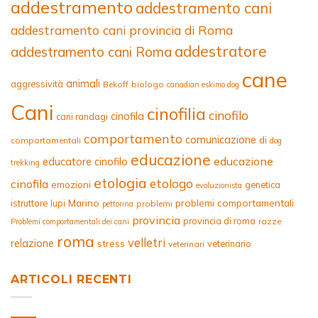
addestramento
addestramento cani
addestramento cani provincia di Roma
addestratore
addestramento cani Roma
cane
animali
aggressività
Bekoff
biologo
canadian eskimo dog
Cani
cinofilia
cinofilo
cinofila
cani randagi
comportamento
comunicazione
di
comportamentali
dog
educazione
educazione
educatore cinofilo
trekking
etologia
etologo
cinofila
emozioni
genetica
evoluzionista
Marino
problemi comportamentali
istruttore
lupi
problemi
pettorina
provincia
provincia di roma
razze
Problemi comportamentali dei cani
roma
velletri
relazione
stress
veterinario
veterinari
ARTICOLI RECENTI