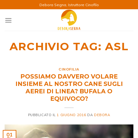
Salta
Debora Segna, Istruttore Cinofilo
ai
contenuti
ARCHIVIO TAG:
ASL
CINOFILIA
POSSIAMO DAVVERO VOLARE
INSIEME AL NOSTRO CANE SUGLI
AEREI DI LINEA? BUFALA O
EQUIVOCO?
PUBBLICATO IL
1 GIUGNO 2016
DA
DEBORA
01