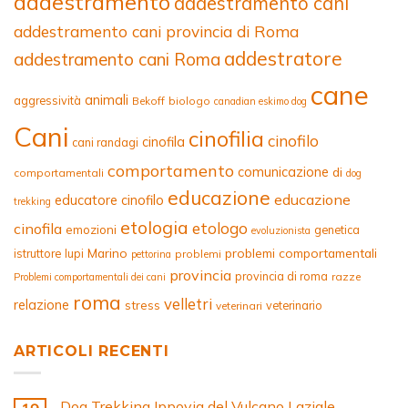
addestramento
addestramento cani
addestramento cani provincia di Roma
addestratore
addestramento cani Roma
cane
animali
aggressività
Bekoff
biologo
canadian eskimo dog
Cani
cinofilia
cinofilo
cinofila
cani randagi
comportamento
comunicazione
di
comportamentali
dog
educazione
educazione
educatore cinofilo
trekking
etologia
etologo
cinofila
emozioni
genetica
evoluzionista
Marino
problemi comportamentali
istruttore
lupi
problemi
pettorina
provincia
provincia di roma
razze
Problemi comportamentali dei cani
roma
velletri
relazione
stress
veterinario
veterinari
ARTICOLI RECENTI
Dog Trekking Ippovia del Vulcano Laziale