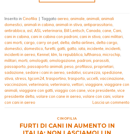
Inserito in
Cinofilia
|
Taggato
aereo
,
animale
,
animali
,
animali
domestici
,
animali in cabina
,
animali in stiva
,
antiparassitario
,
antirabbica
,
asl
,
ASL veterinaria
,
Bill Lentsch
,
Canada
,
cane
,
Cani
,
cani in cabina
,
cani in cabina con padroni
,
cani in stiva
,
cani militari
,
cani morti
,
cargo
,
carry on pet
,
delta
,
delta airlines
,
delta cargo
,
domestici
,
domestico
,
furetti
,
gatti
,
gatto
,
iata
,
incidente
,
incidenti
,
incidenti in aereo
,
Kennel
,
klm
,
la repubblica
,
lufthansa
,
microchip
,
militari
,
morti
,
omologati
,
omologazione
,
padroni
,
parassiti
,
passaporto
,
passaporto animali
,
peso
,
profilassi
,
proprietari
,
sadazione
,
sedare i cani in aereo
,
sedativi
,
sicurezza
,
spedizione
,
stiva
,
stress
,
tgcom24
,
trasportino
,
trasporto
,
uccelli
,
vaccinazione
,
vaccinazioni
,
veterinaria
,
veterinario
,
vettori
,
viaggiare
,
viaggiare con
animali
,
viaggiare con gatti
,
viaggio con cane
,
vice presidente
,
vice
presidente delta
,
volare con cane in aereo
,
volare con cani
,
volare
con cani in aereo
Lascia un commento
CINOFILIA
FURTI DI CANI IN AUMENTO IN
ITALIA: NON LASCIAMOLI IN