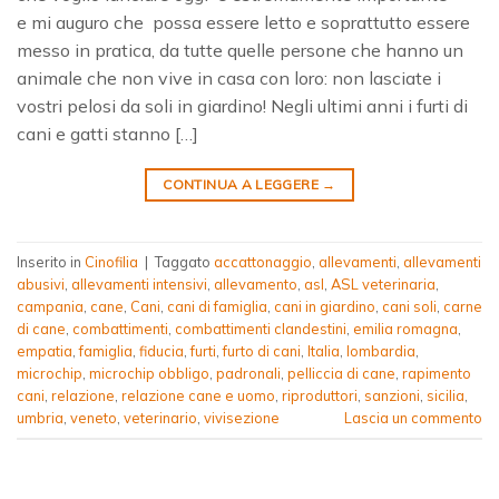
e mi auguro che possa essere letto e soprattutto essere
messo in pratica, da tutte quelle persone che hanno un
animale che non vive in casa con loro: non lasciate i
vostri pelosi da soli in giardino! Negli ultimi anni i furti di
cani e gatti stanno […]
CONTINUA A LEGGERE
→
Inserito in
Cinofilia
|
Taggato
accattonaggio
,
allevamenti
,
allevamenti
abusivi
,
allevamenti intensivi
,
allevamento
,
asl
,
ASL veterinaria
,
campania
,
cane
,
Cani
,
cani di famiglia
,
cani in giardino
,
cani soli
,
carne
di cane
,
combattimenti
,
combattimenti clandestini
,
emilia romagna
,
empatia
,
famiglia
,
fiducia
,
furti
,
furto di cani
,
Italia
,
lombardia
,
microchip
,
microchip obbligo
,
padronali
,
pelliccia di cane
,
rapimento
cani
,
relazione
,
relazione cane e uomo
,
riproduttori
,
sanzioni
,
sicilia
,
umbria
,
veneto
,
veterinario
,
vivisezione
Lascia un commento